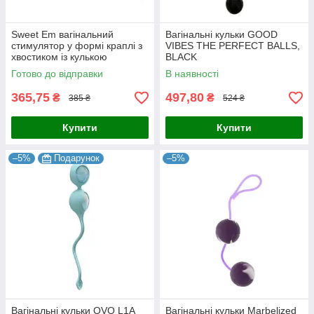
Sweet Em вагінальний
Вагінальні кульки GOOD
стимулятор у формі краплі з
VIBES THE PERFECT BALLS,
хвостиком із кулькою
BLACK
всередині вага 70 г діамер 33
Готово до відправки
В наявності
мм довжина 140 мм силікон
365,75
497,80
₴
₴
385 ₴
524 ₴
Купити
Купити
–5%
Подарунок
–5%
Вагінальні кульки OVO L1A
Вагінальні кульки Marbelized