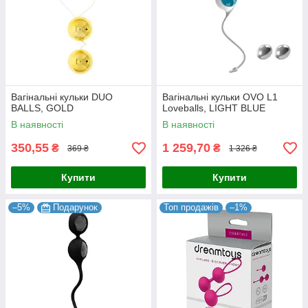
Вагінальні кульки DUO
Вагінальні кульки OVO L1
BALLS, GOLD
Loveballs, LIGHT BLUE
В наявності
В наявності
350,55
1 259,70
₴
₴
369 ₴
1 326 ₴
Купити
Купити
–5%
Подарунок
Топ продажів
–1%