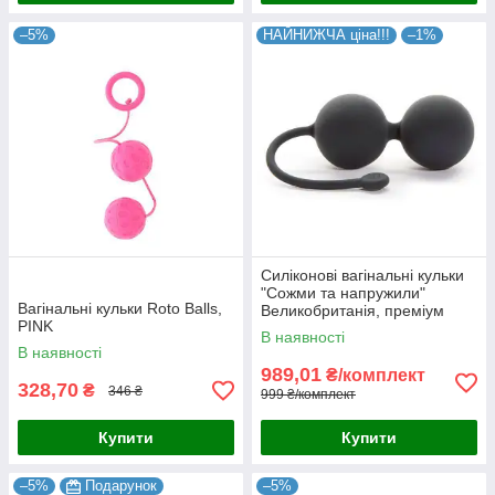
–5%
НАЙНИЖЧА ціна!!!
–1%
Силіконові вагінальні кульки
"Сожми та напружили"
Вагінальні кульки Roto Balls,
Великобританія, преміум
PINK
В наявності
В наявності
989,01
₴/комплект
328,70
₴
346 ₴
999 ₴/комплект
Купити
Купити
–5%
Подарунок
–5%