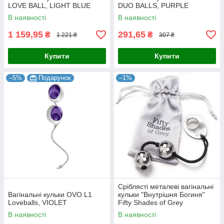
LOVE BALL, LIGHT BLUE
DUO BALLS, PURPLE
В наявності
В наявності
1 159,95
291,65
₴
₴
1 221 ₴
307 ₴
Купити
Купити
–5%
Подарунок
–1%
Сріблясті металеві вагінальні
Вагінальні кульки OVO L1
кульки "Внутрішня Богиня"
Loveballs, VIOLET
Fifty Shades of Grey
В наявності
В наявності