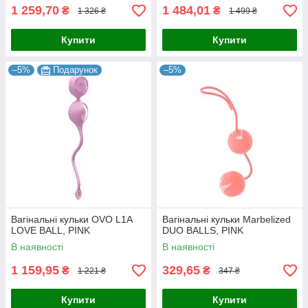
1 259,70
1 484,01
₴
₴
1 326 ₴
1 499 ₴
Купити
Купити
–5%
Подарунок
–5%
Вагінальні кульки OVO L1A
Вагінальні кульки Marbelized
LOVE BALL, PINK
DUO BALLS, PINK
В наявності
В наявності
1 159,95
329,65
₴
₴
1 221 ₴
347 ₴
Купити
Купити