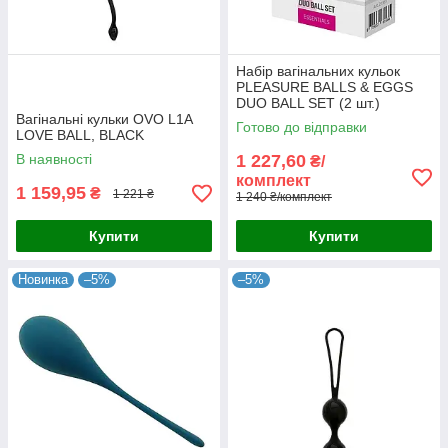
Набір вагінальних кульок
PLEASURE BALLS & EGGS
DUO BALL SET (2 шт.)
Вагінальні кульки OVO L1A
Нідерланди
Готово до відправки
LOVE BALL, BLACK
В наявності
1 227,60
₴/
комплект
1 159,95
₴
1 221 ₴
1 240 ₴/комплект
Купити
Купити
Новинка
–5%
–5%