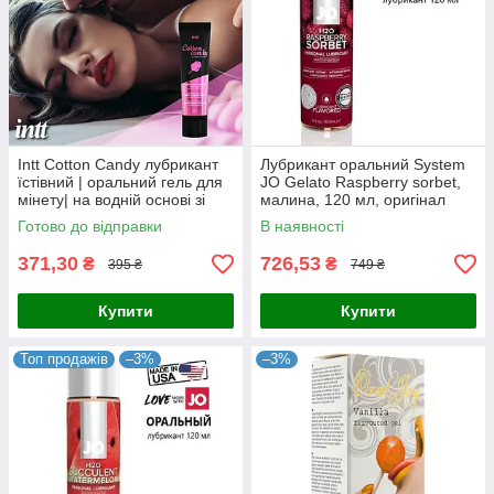
Intt Cotton Candy лубрикант
Лубрикант оральний System
їстівний | оральний гель для
JO Gelato Raspberry sorbet,
мінету| на водній основі зі
малина, 120 мл, оригінал
смаком «Солодкої Вати» 100
США
Готово до відправки
В наявності
мл Португалія
371,30
726,53
₴
₴
395 ₴
749 ₴
Купити
Купити
Топ продажів
–3%
–3%