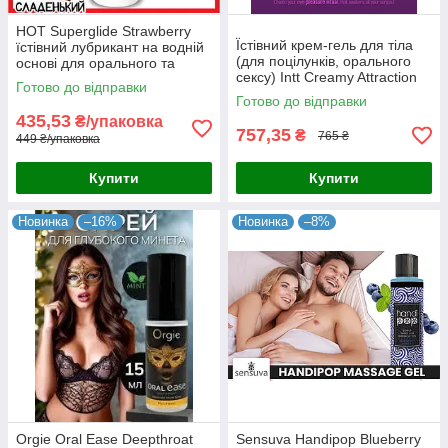
HOT Superglide Strawberry
Їстівний крем-гель для тіла
їстівний лубрикант на водній
(для поцілунків, орального
основі для орального та
сексу) Intt Creamy Attraction
вагінального сексу 75 мл
Готово до відправки
Blackberry, 100 мл
Австрія
Готово до відправки
435,53
₴/упаковка
757,35
₴
765 ₴
449 ₴/упаковка
Купити
Купити
Новинка
–16%
Новинка
–8%
Orgie Oral Ease Deepthroat
Sensuva Handipop Blueberry