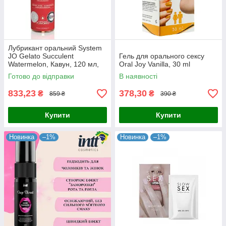
Лубрикант оральний System
JO Gelato Succulent
Гель для орального сексу
Watermelon, Кавун, 120 мл,
Oral Joy Vanilla, 30 ml
оригінал США
Готово до відправки
В наявності
833,23
378,30
₴
₴
859 ₴
390 ₴
Купити
Купити
Новинка
–1%
Новинка
–1%