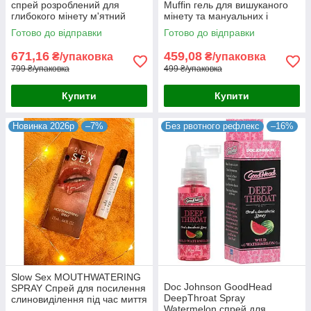
спрей розроблений для
Muffin гель для вишуканого
глибокого мінету м'ятний
мінету та мануальних і
смак без анестетиків 15 мл
оральних ласк 59 мл США
Готово до відправки
Готово до відправки
Португалія
671,16
459,08
₴/упаковка
₴/упаковка
799 ₴/упаковка
499 ₴/упаковка
Купити
Купити
Новинка 2026р
–7%
Без рвотного рефлекс
–16%
Slow Sex MOUTHWATERING
Doc Johnson GoodHead
SPRAY Спрей для посилення
DeepThroat Spray
слиновиділення під час миття
Watermelon спрей для
цитрусовий аромат водна