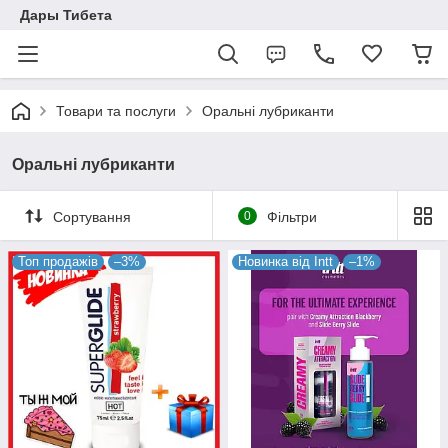
Дары Тибета
Товари та послуги
Оральні лубриканти
Оральні лубриканти
Сортування
0
Фільтри
Топ продажів
–3%
Новинка від Intt
–1%