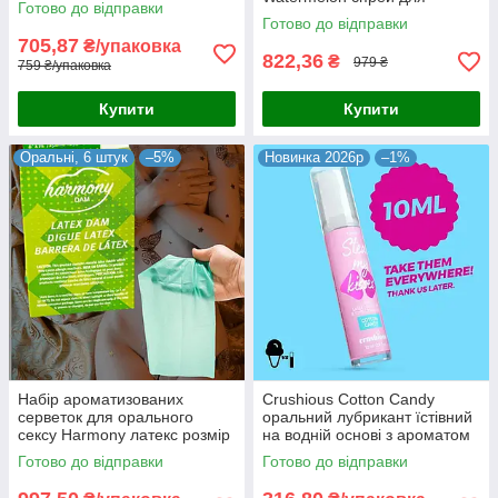
Готово до відправки
глибокого мінету смак кавуна
основа Іспанія
Готово до відправки
без блювотного рефлексу 59
705,87
₴/упаковка
мл США
822,36
₴
979 ₴
759 ₴/упаковка
Купити
Купити
Оральні, 6 штук
–5%
Новинка 2026р
–1%
Набір ароматизованих
Crushious Cotton Candy
серветок для орального
оральний лубрикант їстівний
сексу Harmony латекс розмір
на водній основі з ароматом
15*25 см 6 шт./уп. США
солодкої вати 10 мл Австрія
Готово до відправки
Готово до відправки