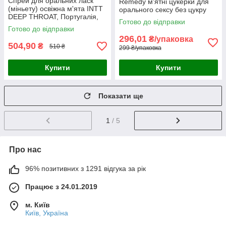
Спрей для оральних ласк
Remedy м'ятні цукерки для
(міньету) освіжна м'ята INTT
орального сексу без цукру
DEEP THROAT, Португалія,
ментол для
Готово до відправки
12 мл
охолоджувального ефекту
Готово до відправки
296,01
₴/упаковка
504,90
₴
510 ₴
299 ₴/упаковка
Купити
Купити
Показати ще
1
/ 5
Про нас
96% позитивних з 1291 відгука за рік
Працює з 24.01.2019
м. Київ
Київ, Україна