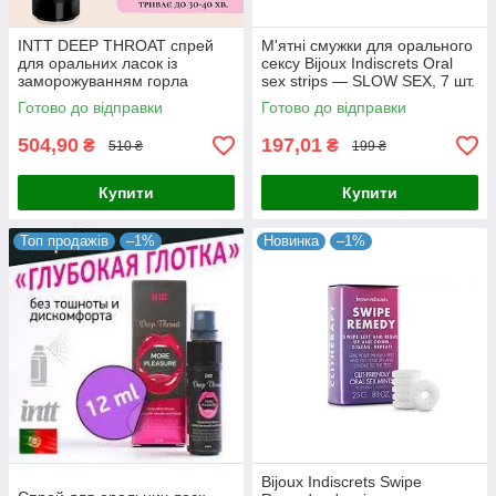
INTT DEEP THROAT спрей
М'ятні смужки для орального
для оральних ласок із
сексу Bijoux Indiscrets Oral
заморожуванням горла
sex strips — SLOW SEX, 7 шт.
освіжаючий смак діє 30-40 хв
Готово до відправки
Готово до відправки
12 мл Португалія
504,90
197,01
₴
₴
510 ₴
199 ₴
Купити
Купити
Топ продажів
–1%
Новинка
–1%
Bijoux Indiscrets Swipe