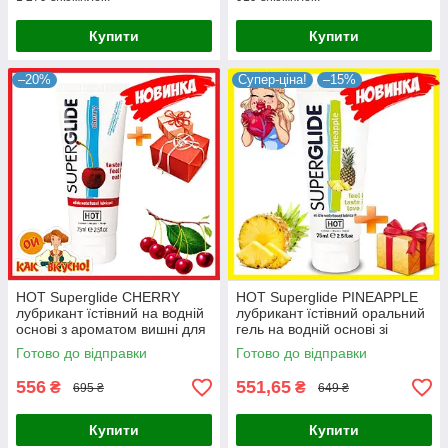
Купити
Купити
–20%
Супер-ціна!
–15%
HOT Superglide CHERRY
HOT Superglide PINEAPPLE
лубрикант їстівний на водній
лубрикант їстівний оральний
основі з ароматом вишні для
гель на водній основі зі
вагінального та орального
смаком ананаса 75 мл
Готово до відправки
Готово до відправки
сексу 75 мл Австрія
Австрія
556
551,65
₴
₴
695 ₴
649 ₴
Купити
Купити