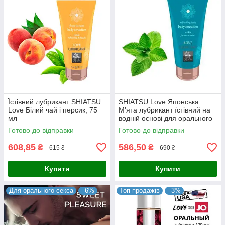
Їстівний лубрикант SHIATSU
SHIATSU Love Японська
Love Білий чай і персик, 75
М'ята лубрикант їстівний на
мл
водній основі для орального
або вагінального сексу
Готово до відправки
Готово до відправки
аромат м'яти 75 мл Австрія
608,85
586,50
₴
₴
615 ₴
690 ₴
Купити
Купити
Для орального секса
–6%
Топ продажів
–3%