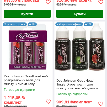
997,50
316,80
₴/упаковка
₴/упаковка
1 050 ₴/упаковка
320 ₴/упаковка
Купити
Купити
3 різних смаки
–5%
вібруючий ефект
–1%
Doc Johnson GoodHead набір
розігріваючих гелів для
Doc Johnson GoodHead
мінету 3 смаки кавун
Tingle Drops краплі для
полуниця та солодка вата 3
мінету з легким вібруючим
Готово до відправки
шт по 59 мл США
ефектом 3 смаки кавун
Готово до відправки
яблуко полуниця США
1 215,05
₴/
909,81
₴/комплект
комплект
1 279 ₴/комплект
919 ₴/комплект