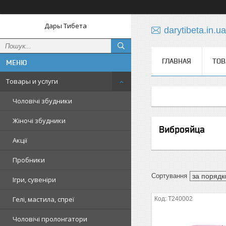
Дары Тибета
darytibeta.in.
ГЛАВНАЯ
ТОВ
Товары и услуги
Чоловічі збудники
Жіночі збудники
Виброяйца
Акції
Пробники
Ігри, сувеніри
Гелі, мастила, спреї
T240002
Чоловічі пролонгатори