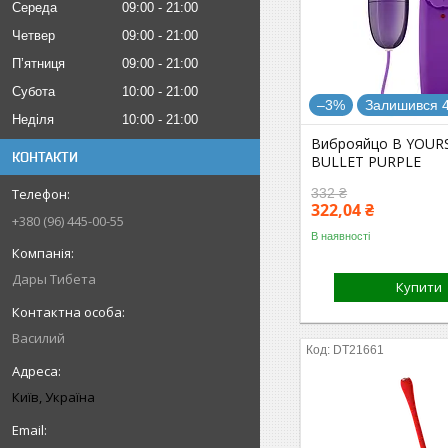
Середа
09:00
21:00
Четвер
09:00
21:00
Пʼятниця
09:00
21:00
Субота
10:00
21:00
–3%
Залишився 4
Неділя
10:00
21:00
Виброяйцо B YOUR
КОНТАКТИ
BULLET PURPLE
332 ₴
322,04 ₴
+380 (96) 445-00-55
В наявності
Дары Тибета
Купити
Василий
DT21661
Київ, Україна