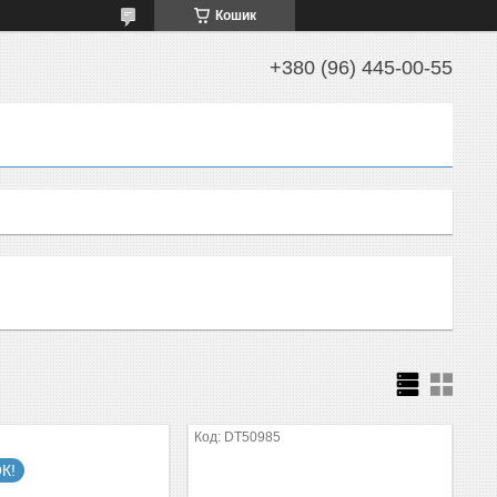
Кошик
+380 (96) 445-00-55
DT50985
К!