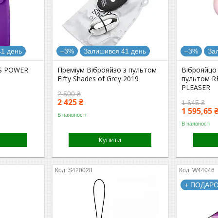
1 день
–3%
Залишився 41 день
–3%
За
S POWER
Преміум Віброяйзо з пультом
Віброяйцо 
Fifty Shades of Grey 2019
пультом R
PLEASER
2 500 ₴
2 425 ₴
1 645 ₴
1 595,65 
В наявності
В наявності
Купити
S420028
W44046
+ ПОДАРО