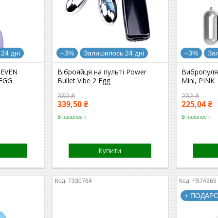
24 дні
–3%
Залишилось 24 дні
–3%
За
SEVEN
Віброяйця на пульті Power
Вибропуля 
EGG
Bullet Vibe 2 Egg
Mini, PINK
350 ₴
232 ₴
339,50 ₴
225,04 ₴
В наявності
В наявності
Купити
T330764
FS74965
+ ПОДАРО