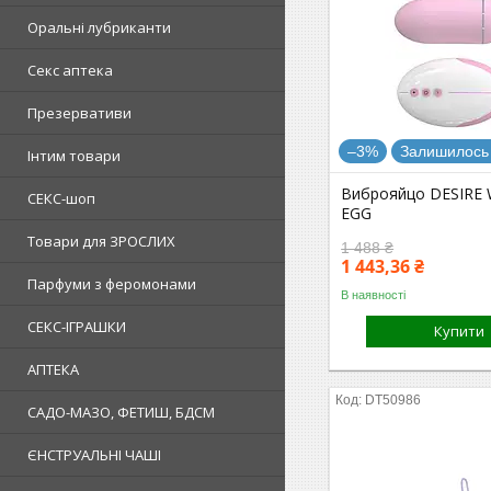
Оральні лубриканти
Секс аптека
Презервативи
–3%
Залишилось 
Інтим товари
Виброяйцо DESIRE 
СЕКС-шоп
EGG
Товари для ЗРОСЛИХ
1 488 ₴
1 443,36 ₴
Парфуми з феромонами
В наявності
СЕКС-ІГРАШКИ
Купити
АПТЕКА
DT50986
САДО-МАЗО, ФЕТИШ, БДСМ
ЄНСТРУАЛЬНІ ЧАШІ