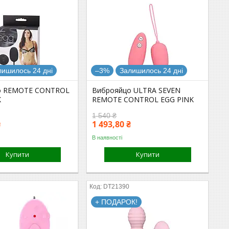
лишилось 24 дні
–3%
Залишилось 24 дні
о REMOTE CONTROL
Виброяйцо ULTRA SEVEN
K
REMOTE CONTROL EGG PINK
1 540 ₴
₴
1 493,80 ₴
В наявності
Купити
Купити
0
DT21390
+ ПОДАРОК!