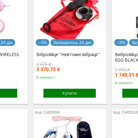
24 дні
–3%
Залишилось 24 дні
–3%
За
WIRELESS
Віброяйце "Невтомні вібрації"
Виброяйц
EGG BLAC
3 475 ₴
3 370,75 ₴
1 803 ₴
1 748,91 
В наявності
В наявності
Купити
CH05508
CH0551