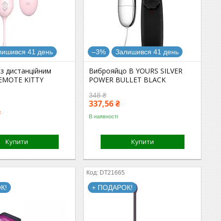
лишився 41 день
–3%
Залишився 41 день
з дистанційним
Виброяйцо B YOURS SILVER
EMOTE KITTY
POWER BULLET BLACK
348 ₴
337,56 ₴
₴
В наявності
Купити
Купити
DT21665
К!
+ ПОДАРОК!