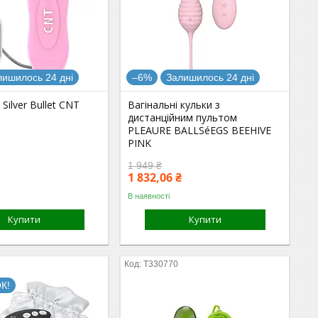
лишилось 24 дні
–6%
Залишилось 24 дні
Silver Bullet CNT
Вагінальні кульки з
дистанційним пультом
PLEAURE BALLSéEGS BEEHIVE
PINK
1 949 ₴
1 832,06 ₴
В наявності
Купити
Купити
T330770
К!