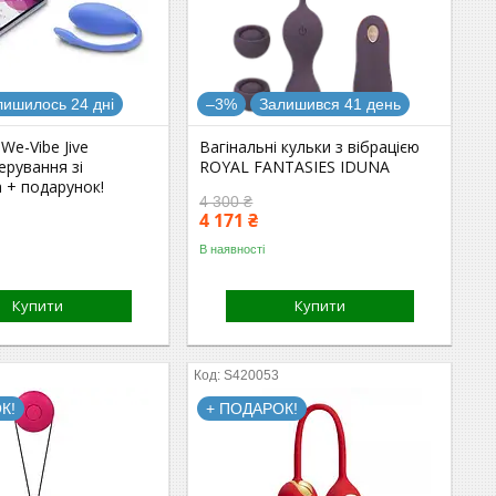
лишилось 24 дні
–3%
Залишився 41 день
We-Vibe Jive
Вагінальні кульки з вібрацією
ерування зі
ROYAL FANTASIES IDUNA
 + подарунок!
4 300 ₴
4 171 ₴
В наявності
Купити
Купити
S420053
К!
+ ПОДАРОК!