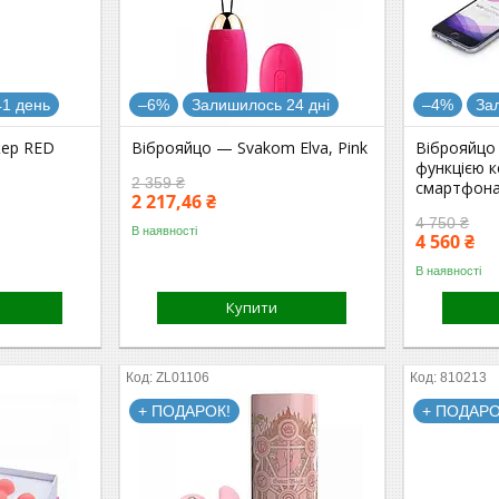
1 день
–6%
Залишилось 24 дні
–4%
За
жер RED
Віброяйцо — Svakom Elva, Pink
Віброяйцо 
функцією к
2 359 ₴
смартфона
2 217,46 ₴
4 750 ₴
В наявності
4 560 ₴
В наявності
Купити
ZL01106
810213
+ ПОДАРОК!
+ ПОДАРО