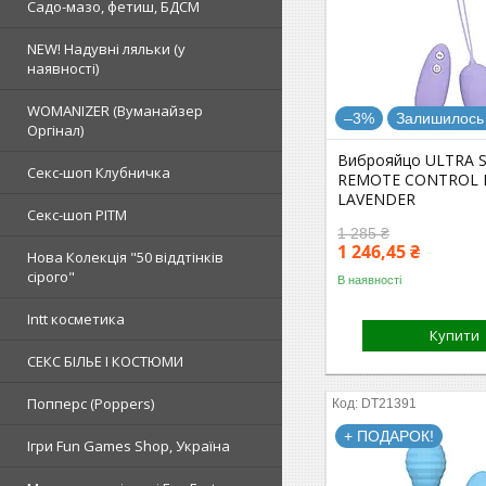
Садо-мазо, фетиш, БДСМ
NEW! Надувні ляльки (у
наявності)
WOMANIZER (Вуманайзер
–3%
Залишилось 
Оргінал)
Виброяйцо ULTRA 
Секс-шоп Клубничка
REMOTE CONTROL 
LAVENDER
Секс-шоп РІТМ
1 285 ₴
1 246,45 ₴
Нова Колекція "50 віддтінків
сірого"
В наявності
Intt косметика
Купити
СЕКС БІЛЬЕ І КОСТЮМИ
Попперс (Poppers)
DT21391
+ ПОДАРОК!
Ігри Fun Games Shop, Україна