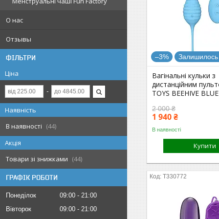
Менструальні чаші Fun Factory
О нас
Отзывы
–3%
Залишилось 
ФІЛЬТРИ
Ціна
Вагінальні кульки з
дистанційним пуль
TOYS BEEHIVE BLUE
2 000 ₴
Наявність
1 940 ₴
В наявності
44
В наявності
Акція
Купити
Товари зі знижками
44
T330772
ГРАФІК РОБОТИ
Понеділок
09:00
21:00
Вівторок
09:00
21:00