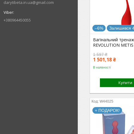
darytibeta.in.ua@gmail.com
+380964450055
–6%
Залишився 4
Вагінальний трена
REVOLUTION METIS
1 597 ₴
1 501,18 ₴
В наявності
Купити
W44025
+ ПОДАРОК!