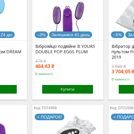
24 дні
–3%
Залишився 41 день
–5%
За
Віброяйцо подвійне B YOURS
Вібратор д
том DREAM
DOUBLE POP EGGS PLUM
пультом Fi
2019
479 ₴
464,63 ₴
3 899 ₴
3 704,05 
В наявності
В наявності
Купити
FS74958
DT21508
+ ПОДАРОК!
+ ПОДАРО