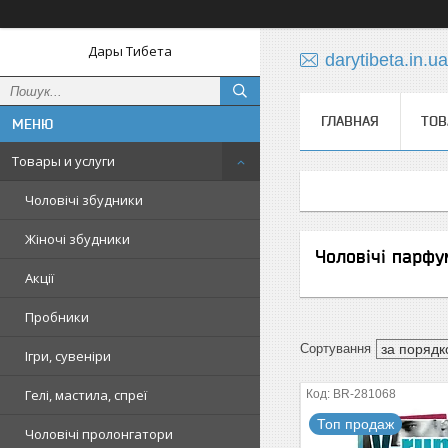
Дары Тибета
darytibeta.in.
ГЛАВНАЯ
ТОВ
Товары и услуги
Чоловічі збудники
Жіночі збудники
Чоловічі парфу
Акції
Пробники
Ігри, сувеніри
Гелі, мастила, спреї
BR-281068
Топ продаж
Чоловічі пролонгатори