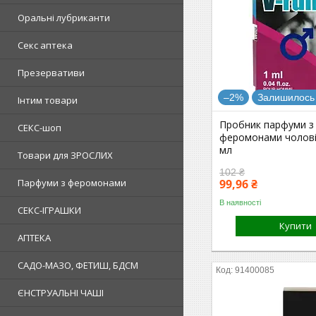
Оральні лубриканти
Секс аптека
Презервативи
–2%
Залишилось 
Інтим товари
Пробник парфуми з
СЕКС-шоп
феромонами чоловіч
мл
Товари для ЗРОСЛИХ
102 ₴
Парфуми з феромонами
99,96 ₴
В наявності
СЕКС-ІГРАШКИ
Купити
АПТЕКА
САДО-МАЗО, ФЕТИШ, БДСМ
91400085
ЄНСТРУАЛЬНІ ЧАШІ