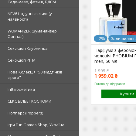
Садо-мазо, фетиш, БДСМ
NEW! Надувні ляльки (у
наявності)
WOMANIZER (Вуманайзер
Оргінал)
–2%
Залишилось 
Секс-шоп Клубничка
Парфуми з феромо
чоловічі PHOBIUM 
Секс-шоп РІТМ
men, 50 мл
1 999 ₴
Нова Колекція "50 віддтінків
1 959,02 ₴
сірого"
Готово до відправки
Intt косметика
Купити
СЕКС БІЛЬЕ І КОСТЮМИ
Попперс (Poppers)
Ігри Fun Games Shop, Україна