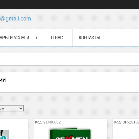
ua@gmail.com
АРЫ И УСЛУГИ
О НАС
КОНТАКТЫ
ми
91400062
BR-2813