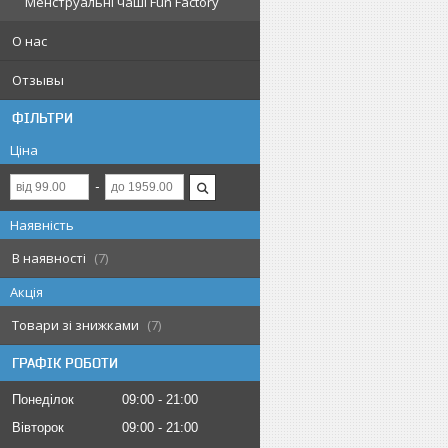
Менструальні чаші Fun Factory
О нас
Отзывы
ФІЛЬТРИ
Ціна
Наявність
В наявності
7
Акція
Товари зі знижками
7
ГРАФІК РОБОТИ
Понеділок
09:00
21:00
Вівторок
09:00
21:00