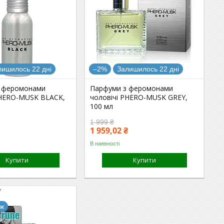
лишилось 22 дні
–2%
Залишилось 22 дні
 феромонами
Парфуми з феромонами
PHERO-MUSK BLACK,
чоловічі PHERO-MUSK GREY,
100 мл
1 999 ₴
1 959,02 ₴
В наявності
Купити
Купити
7
аж