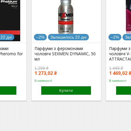
22 дні
–2%
Залишилось 22 дні
–2%
За
нами
Парфуми з феромонами
Парфуми з
Pheromo for
чоловічі SEXMEN DYNAMIC, 50
чоловічі 
мл
ATTRACTAN
1 299 ₴
1 499 ₴
1 273,02 ₴
1 469,02 
В наявності
В наявності
Купити