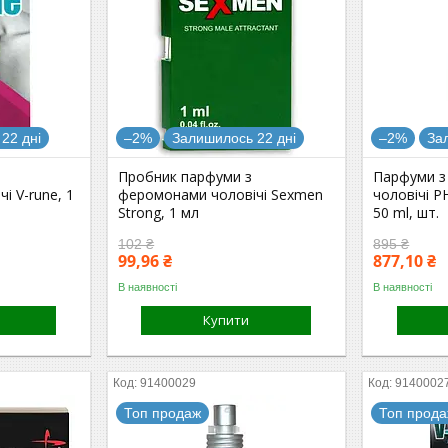
22 дні
–2%
Залишилось 22 дні
–2%
За
Пробник парфуми з
Парфуми з
і V-rune, 1
феромонами чоловічі Sexmen
чоловічі 
Strong, 1 мл
50 ml, шт.
102 ₴
895 ₴
99,96 ₴
877,10 ₴
В наявності
В наявності
Купити
91400029
9140002
Топ продаж
Топ прод