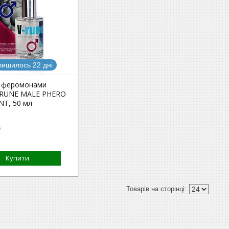
лишилось 22 дні
 феромонами
V-RUNE MALE PHERO
T, 50 мл
₴
Купити