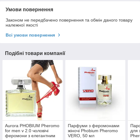
Умови повернення
Законом не передбачено повернення та обмін даного товару
належної якості
Всі умови повернення
Подібні товари компанії
Aurora PHOBIUM Pheromo
Парфуми з феромонами
Пар
for men v 2.0 чоловічі
жіночі Phobium Pheromo
для 
феромони з елегантним
VERO, 50 мл
Pher