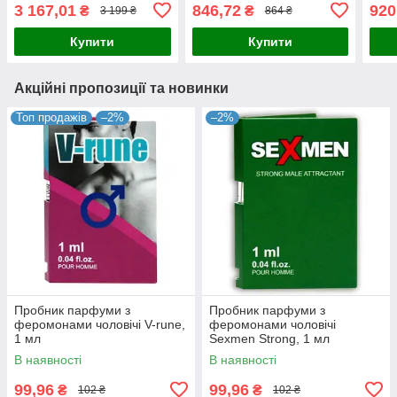
чоловічим ароматом 100
Пол
3 167,01
846,72
920
₴
₴
3 199 ₴
864 ₴
ml Польща
Купити
Купити
Акційні пропозиції та новинки
Топ продажів
–2%
–2%
Пробник парфуми з
Пробник парфуми з
феромонами чоловічі V-rune,
феромонами чоловічі
1 мл
Sexmen Strong, 1 мл
В наявності
В наявності
99,96
99,96
₴
₴
102 ₴
102 ₴