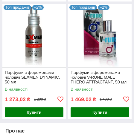
Топ продажів
–2%
Топ продажів
–2%
Парфуми з феромонами
Парфуми з феромонами
чоловічі SEXMEN DYNAMIC,
чоловічі V-RUNE MALE
50 мл
PHERO ATTRACTANT, 50 мл
В наявності
В наявності
1 273,02
1 469,02
₴
₴
1 299 ₴
1 499 ₴
Купити
Купити
Про нас