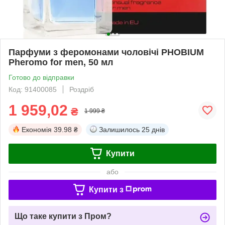
Парфуми з феромонами чоловічі PHOBIUM
Pheromo for men, 50 мл
Готово до відправки
Код: 91400085
Роздріб
1 959,02
₴
1 999 ₴
Економія
39.98 ₴
Залишилось
25 днів
Купити
або
Купити з
Що таке купити з Пром?