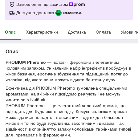
Замовлення під захистом
Доступна доставка
Опис
Характеристики
Доставка
Оплата
Умови п
Опис
PHOBIUM Pheromo
— чоловічі феромони з елегантним
чоловічим запахом. Унікальний набір інгредієнтів пробуджує в
жінок бажання, еротичне збудження та підвищений потяг до
чоловіка, від якого вони можуть відчути бентежну ауру.
Ефективна дія PHOBIUM Pheromo зумовлена спеціальними
ароматами, на які жінки підсвідомо реагують і не можуть
чинити опір їхній дії.
PHOBIUM Pheromo — це елегантний чоловічий аромат, що
підходить для будь-якого випадку. Комусь чоловікам аромат
може здатися не надто інтенсивним, тоді як для більшості
жінок він точно буде збудливим, захопливим і цікавим. Такі
відмінності в сприйняттю запаху чоловіками та жінками типові
для препаратів із феромонами.