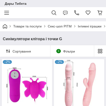
Дары Тибета
Товари та послуги
Секс-шоп РІТМ
Інтимні іграшки
Синімулятори клітора і точки G
Сортування
0
Фільтри
–2%
–2%