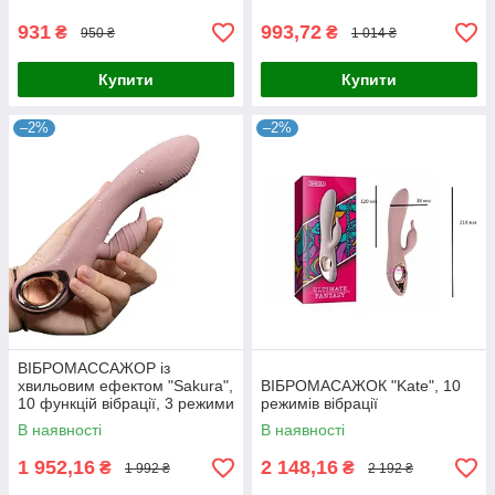
931
993,72
₴
₴
950 ₴
1 014 ₴
Купити
Купити
–2%
–2%
ВІБРОМАССАЖОР із
хвильовим ефектом "Sakura",
ВІБРОМАСАЖОК "Kate", 10
10 функцій вібрації, 3 режими
режимів вібрації
переминання
В наявності
В наявності
1 952,16
2 148,16
₴
₴
1 992 ₴
2 192 ₴