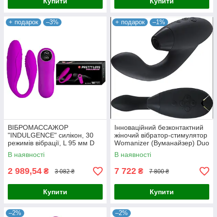
Купити
Купити
+ подарок
–3%
+ подарок
–1%
ВІБРОМАССАЖОР
Інноваційний безконтактний
"INDULGENCE" силікон, 30
жіночий вібратор-стимулятор
режимів вібрації, L 95 мм D
Womanizer (Вуманайзер) Duo
30 мм
Black + подарунок
В наявності
В наявності
2 989,54
7 722
₴
₴
3 082 ₴
7 800 ₴
Купити
Купити
–2%
–2%