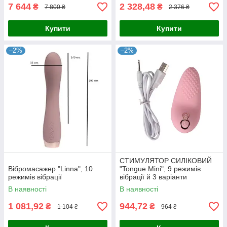
7 644
2 328,48
₴
₴
7 800 ₴
2 376 ₴
Купити
Купити
–2%
–2%
СТИМУЛЯТОР СИЛІКОВИЙ
Вібромасажер "Linna", 10
"Tongue Mini", 9 режимів
режимів вібрації
вібрації й 3 варіанти
швидкості
В наявності
В наявності
1 081,92
944,72
₴
₴
1 104 ₴
964 ₴