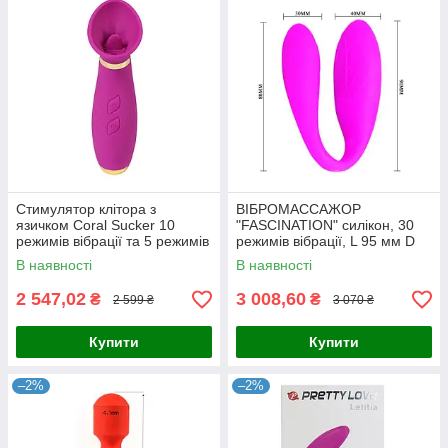
Стимулятор клітора з
ВІБРОМАССАЖОР
язичком Coral Sucker 10
"FASCINATION" силікон, 30
режимів вібрації та 5 режимів
режимів вібрації, L 95 мм D
вакууму
30 мм
В наявності
В наявності
2 547,02
3 008,60
₴
₴
2 599 ₴
3 070 ₴
Купити
Купити
–2%
–2%