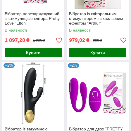
Вібратор перезаряджуваний
Вібратор із кліторальним
зі стимуляцією клітора Pretty
стимулятором і з хвильовим
Love "Elton"
ефектом "Arthur"
В наявності
В наявності
1 897,28
979,02
₴
₴
1 936 ₴
999 ₴
Купити
Купити
–2%
–2%
Вібратор із вакуумною
Вібратор для двох "PRETTY