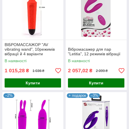
ВІБРОМАССАЖОР "AV
vibrating wand", 10режимів
Вібромасажер для пар
вібрації й 4 варіанти
"Letitia", 12 режимів вібрації
швидкості
В наявності
В наявності
1 015,28
2 057,02
₴
₴
1 036 ₴
2 099 ₴
Купити
Купити
–2%
+ подарок
–3%