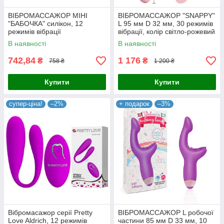
ВІБРОМАССАЖОР МІНІ
ВІБРОМАССАЖОР "SNAPPY"
"БАБОЧКА" силікон, 12
L 95 мм D 32 мм, 30 режимів
режимів вібрації
вібрації, колір світло-рожевий
В наявності
В наявності
742,84
1 176
₴
₴
758 ₴
1 200 ₴
Купити
Купити
супер-ціна!
–2%
+ подарок
–3%
Вібромасажор серії Pretty
ВІБРОМАССАЖОР L робочої
Love Aldrich, 12 режимів
частини 85 мм D 33 мм, 10