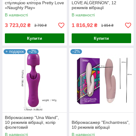
стіуляцією клітора Pretty Love
LOVE ALGERNON", 12
«Naughty Play»
режимів вібрації
В наявності
В наявності
3 723,02
1 816,92
₴
₴
3 799 ₴
1 854 ₴
Купити
Купити
+ подарок
–2%
–2%
Вібромасажер "Una Wand",
10 режимів вібрації, колір
Вібромасажер "Enchantress",
фіолетовий
10 режимів вібрації
В наявності
В наявності