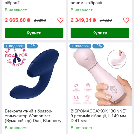
вібрації
режимів вібрації
В наявності
В наявності
2 665,60
2 349,34
₴
₴
2 720 ₴
2 422 ₴
Купити
Купити
+ подарок
–2%
+ подарок
–2%
Безконтактний вібратор-
ВІБРОМАССАЖОК "BONNE"
стимулятор Womanizer
9 режимів вібрації, L 140 мм
(Вуманайзер) Duo, Blueberry
D 41 мм
+ подарунок!
В наявності
В наявності