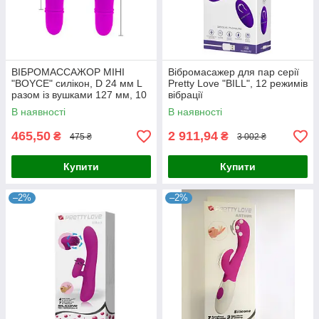
ВІБРОМАССАЖОР МІНІ
Вібромасажер для пар серії
"BOYCE" силікон, D 24 мм L
Pretty Love "BILL", 12 режимів
разом із вушками 127 мм, 10
вібрації
режимів вібрації
В наявності
В наявності
465,50
2 911,94
₴
₴
475 ₴
3 002 ₴
Купити
Купити
–2%
–2%