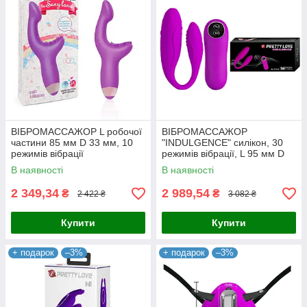
ВІБРОМАССАЖОР L робочої
ВІБРОМАССАЖОР
частини 85 мм D 33 мм, 10
"INDULGENCE" силікон, 30
режимів вібрації
режимів вібрації, L 95 мм D
30 мм
В наявності
В наявності
2 349,34
2 989,54
₴
₴
2 422 ₴
3 082 ₴
Купити
Купити
+ подарок
–3%
+ подарок
–3%