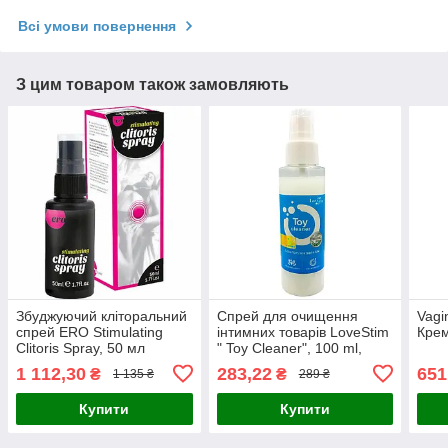
Всі умови повернення
З цим товаром також замовляють
Збуджуючий кліторальний
Спрей для очищення
Vagi
спрей ERO Stimulating
інтимних товарів LoveStim
Крем
Clitoris Spray, 50 мл
" Toy Cleaner", 100 ml,
Польща
1 112,30
283,22
651
₴
₴
1 135 ₴
289 ₴
Купити
Купити