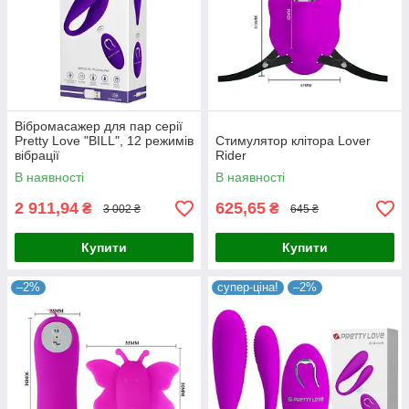
Вібромасажер для пар серії
Pretty Love "BILL", 12 режимів
Стимулятор клітора Lover
вібрації
Rider
В наявності
В наявності
2 911,94
625,65
₴
₴
3 002 ₴
645 ₴
Купити
Купити
–2%
супер-ціна!
–2%