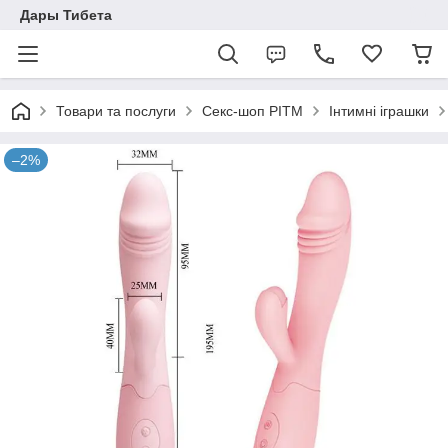
Дары Тибета
Товари та послуги
Секс-шоп РІТМ
Інтимні іграшки
–2%