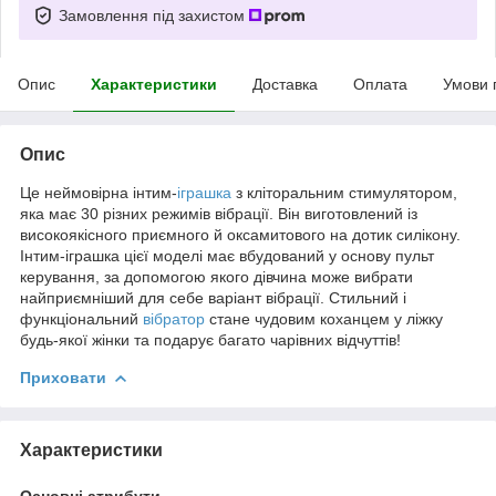
Замовлення під захистом
Опис
Характеристики
Доставка
Оплата
Умови 
Опис
Це неймовірна інтим-
іграшка
з кліторальним стимулятором,
яка має 30 різних режимів вібрації. Він виготовлений із
високоякісного приємного й оксамитового на дотик силікону.
Інтим-іграшка цієї моделі має вбудований у основу пульт
керування, за допомогою якого дівчина може вибрати
найприємніший для себе варіант вібрації. Стильний і
функціональний
вібратор
стане чудовим коханцем у ліжку
будь-якої жінки та подарує багато чарівних відчуттів!
Приховати
Характеристики
Основні атрибути