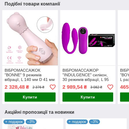
Подібні товари компанії
ВІБРОМАССАЖОК
ВІБРОМАССАЖОР
ВІБ
"BONNE" 9 режимів
"INDULGENCE" силікон,
"BOY
вібрації, L 140 мм D 41 мм
30 режимів вібрації, L 95
L ра
мм D 30 мм
мм, 
2 328,48
2 989,54
465
₴
₴
2 376 ₴
3 082 ₴
Купити
Купити
Акційні пропозиції та новинки
+ подарок
–3%
+ подарок
–3%