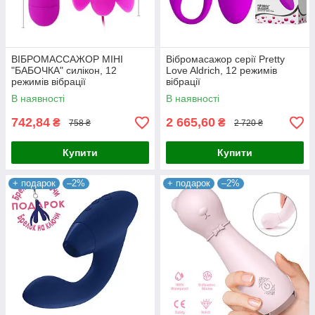
ВІБРОМАССАЖОР МІНІ
Вібромасажор серії Pretty
"БАБОЧКА" силікон, 12
Love Aldrich, 12 режимів
режимів вібрації
вібрації
В наявності
В наявності
742,84
2 665,60
₴
₴
758 ₴
2 720 ₴
Купити
Купити
+ подарок
–2%
+ подарок
–2%