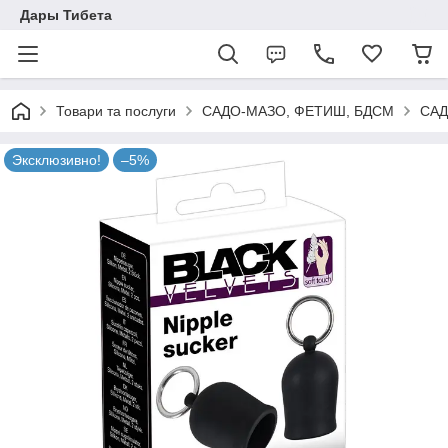
Дары Тибета
Товари та послуги
САДО-МАЗО, ФЕТИШ, БДСМ
САД
Эксклюзивно!
–5%