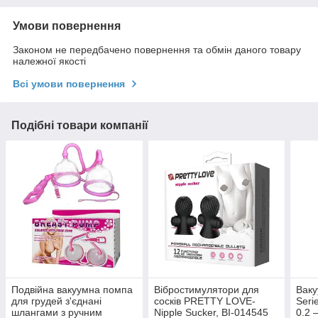
Умови повернення
Законом не передбачено повернення та обмін даного товару
належної якості
Всі умови повернення
Подібні товари компанії
Подвійна вакуумна помпа
Вібростимулятори для
Ваку
для грудей з'єднані
сосків PRETTY LOVE-
Seri
шлангами з ручним
Nipple Sucker, BI-014545
0.2 