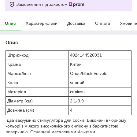
Замовлення під захистом
Опис
Характеристики
Доставка
Оплата
Умови п
Опис
Штрих-код
4024144526031
Країна
Китай
Марка/Лінія
Orion/Black Velvets
Колір
чорний
Матеріал
силікон
Діаметр (см)
2.1-3.9
Довжина (см)
4
Два вакуумних стимулятора для сосків. Виконані в чорному
кольорі з м'якого високоякісного силікону з бархатистою
поверхнею. Оснащені металевими кільцями.