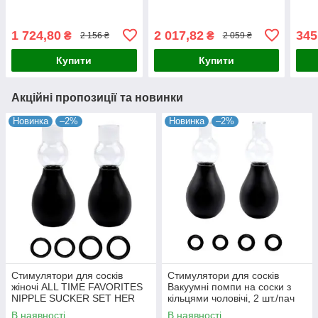
насосом для накачування
* 5,
і спускання повітря колір
рожевий
1 724,80
2 017,82
345
₴
₴
2 156 ₴
2 059 ₴
Купити
Купити
Акційні пропозиції та новинки
Новинка
–2%
Новинка
–2%
Стимулятори для сосків
Стимулятори для сосків
жіночі ALL TIME FAVORITES
Вакуумні помпи на соски з
NIPPLE SUCKER SET HER
кільцями чоловічі, 2 шт./пач
В наявності
В наявності