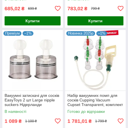
685,02
783,02
₴
₴
699 ₴
799 ₴
Купити
Купити
Преміум
–1%
Новинка 2025р
–1%
Вакуумні затискачі для сосків
Набір вакуумних помп для
EasyToys 2 шт Large nipple
сосків Cupping Vacuum
suckers Нідерланди
Cupset Transparent, комплект
з 3-х пар, Scala Selection
В наявності
Готово до відправки
1 089
1 781,01
₴
₴
1 100 ₴
1 799 ₴