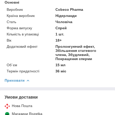
Основні
Виробник
Cobeco Pharma
Країна виробник
Нідерланди
Стать
Чоловіча
Форма випуску
Спрей
Кількість в упаковці
1 шт.
Вік
18+
Додатковий ефект
Пролонгуючий ефект,
Збільшення статевого
члена, Збудливий,
Покращення сперми
Об`єм
15 мл
Термін придатності
36 міс
Приховати
Умови доставки
Нова Пошта
Магазини Rozetka