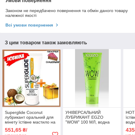
Умови повернення
Законом не передбачено повернення та обмін даного товару
належної якості
Всі умови повернення
З цим товаром також замовляють
Superglide Coconut
УНІВЕРСАЛЬНИЙ
HOT 
лубрикант оральний для
ЛУБРИКАНТ EGZO
їсті
мінету їстівне мастило на
"WOW" 100 МЛ, водна
водн
водній основі з ароматом
основа
орал
551,65
435
₴/
кокоса 75 мл Австрія
секс