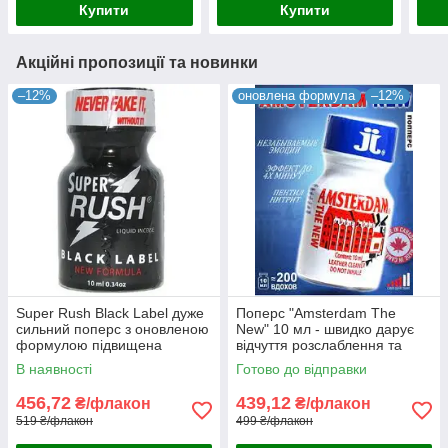
Купити
Купити
Акційні пропозиції та новинки
–12%
оновлена формула
–12%
Super Rush Black Label дуже
Поперс "Amsterdam The
сильний поперс з оновленою
New" 10 мл - швидко дарує
формулою підвищена
відчуття розслаблення та
тривалість дії 10 мл
покращує настрій. Оригінал.
В наявності
Готово до відправки
Великобританія
456,72
439,12
₴/флакон
₴/флакон
519 ₴/флакон
499 ₴/флакон