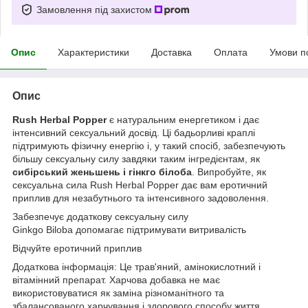
Замовлення під захистом
Опис
Характеристики
Доставка
Оплата
Умови п
Опис
Rush Herbal Popper
є натуральним енергетиком і дає
інтенсивний сексуальний досвід. Ці бадьорливі краплі
підтримують фізичну енергію і, у такий спосіб, забезпечують
більшу сексуальну силу завдяки таким інгредієнтам, як
сибірський женьшень і гінкго білоба
. Випробуйте, як
сексуальна сила Rush Herbal Popper дає вам еротичний
приплив для незабутнього та інтенсивного задоволення.
Забезпечує додаткову сексуальну силу
Ginkgo Biloba допомагає підтримувати витривалість
Відчуйте еротичний приплив
Додаткова інформація: Це трав'яний, амінокислотний і
вітамінний препарат. Харчова добавка не має
використовуватися як заміна різноманітного та
збалансованого харчування і здорового способу життя.