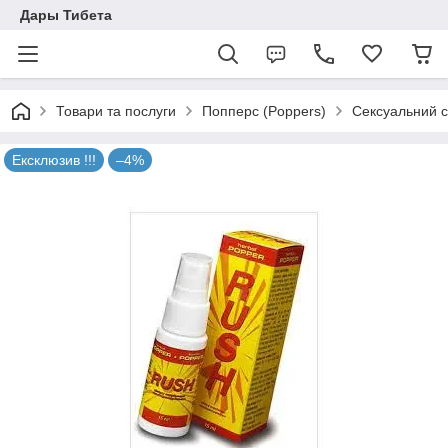
Дары Тибета
Товари та послуги
Попперс (Poppers)
Сексуальний с
Ексклюзив !!!
–4%