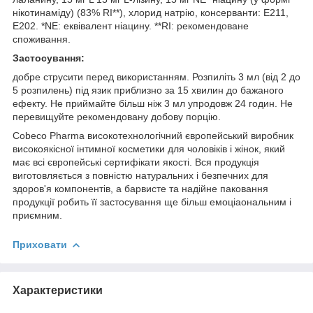
нікотинаміду) (83% RI**), хлорид натрію, консерванти: Е211,
Е202. *NE: еквівалент ніацину. **RI: рекомендоване
споживання.
Застосування:
добре струсити перед використанням. Розпиліть 3 мл (від 2 до
5 розпилень) під язик приблизно за 15 хвилин до бажаного
ефекту. Не приймайте більш ніж 3 мл упродовж 24 годин. Не
перевищуйте рекомендовану добову порцію.
Cobeco Pharma високотехнологічний європейський виробник
високоякісної інтимної косметики для чоловіків і жінок, який
має всі європейські сертифікати якості. Вся продукція
виготовляється з повністю натуральних і безпечних для
здоров'я компонентів, а барвисте та надійне паковання
продукції робить її застосування ще більш емоціаональним і
приємним.
Приховати
Характеристики