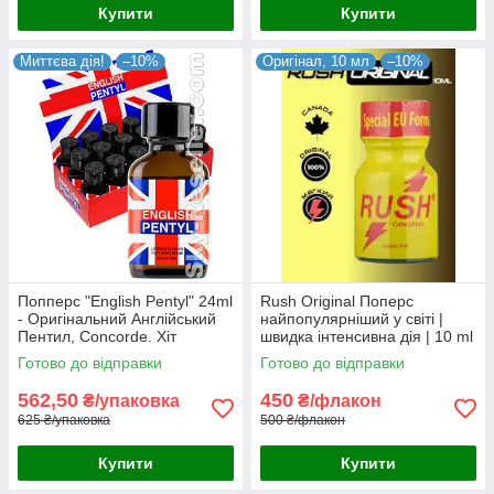
Купити
Купити
Миттєва дія!
–10%
Оригінал, 10 мл
–10%
Попперс "English Pentyl" 24ml
Rush Original Поперс
- Оригінальний Англійський
найпопулярніший у світі |
Пентил, Concorde. Хіт
швидка інтенсивна дія | 10 ml
продажів!
Оригінал Франція
Готово до відправки
Готово до відправки
562,50
450
₴/упаковка
₴/флакон
625 ₴/упаковка
500 ₴/флакон
Купити
Купити