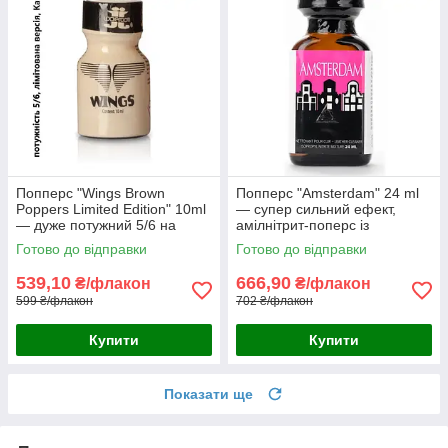
Попперс "Wings Brown
Попперс "Amsterdam" 24 ml
Poppers Limited Edition" 10ml
— супер сильний ефект,
— дуже потужний 5/6 на
амілнітрит-поперс із
основі пентилнітриту,
тривалою дією до 4-5 хв.
Готово до відправки
Готово до відправки
новинка 2025р. Канада
539,10
666,90
₴/флакон
₴/флакон
599 ₴/флакон
702 ₴/флакон
Купити
Купити
Показати ще