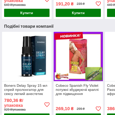
упаковка
упа
191,20
₴
239 ₴
649 ₴/упаковка
449 ₴
Купити
Купити
Подібні товари компанії
Boners Delay Spray 15 мл
Cobeco Spanish Fly Violet
Cobe
спрей пролонгатор для
потужні збуджуючіі краплі
Pass
сексу легкий анестетик
для підвищення
афро
лаурет-9 + метил лактат
сексуального лібідо
секс
780,36
₴/
Нідерланди
афродизіак для двох 15 ml
бажа
упаковка
Нідерланди
Нід
269,10
386
₴
299 ₴
929 ₴/упаковка