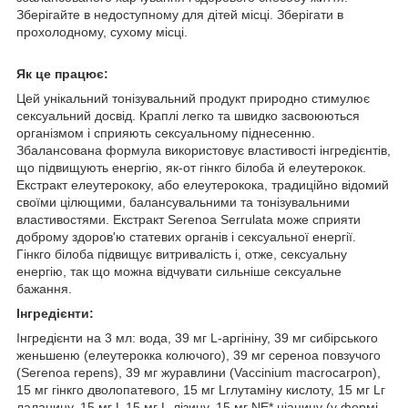
Зберігайте в недоступному для дітей місці. Зберігати в
прохолодному, сухому місці.
Як це працює:
Цей унікальний тонізувальний продукт природно стимулює
сексуальний досвід. Краплі легко та швидко засвоюються
організмом і сприяють сексуальному піднесенню.
Збалансована формула використовує властивості інгредієнтів,
що підвищують енергію, як-от гінкго білоба й елеутерокок.
Екстракт елеутерококу, або елеутерокока, традиційно відомий
своїми цілющими, балансувальними та тонізувальними
властивостями. Екстракт Serenoa Serrulata може сприяти
доброму здоров'ю статевих органів і сексуальної енергії.
Гінкго білоба підвищує витривалість і, отже, сексуальну
енергію, так що можна відчувати сильніше сексуальне
бажання.
Інгредієнти:
Інгредієнти на 3 мл: вода, 39 мг L-аргініну, 39 мг сибірського
женьшеню (елеутерокка колючого), 39 мг сереноа повзучого
(Serenoa repens), 39 мг журавлини (Vaccinium macrocarpon),
15 мг гінкго дволопатевого, 15 мг Lглутаміну кислоту, 15 мг Lг
лаланину, 15 мг L 15 мг L-лізину, 15 мг NE* ніацину (у формі