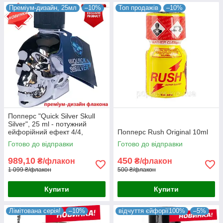
Преміум-дизайн, 25мл
–10%
Топ продажів
–10%
Попперс "Quick Silver Skull
Silver", 25 ml - потужний
ейфорійний ефект 4/4,
Попперс Rush Original 10ml
France.
Готово до відправки
Готово до відправки
989,10
450
₴/флакон
₴/флакон
1 099 ₴/флакон
500 ₴/флакон
Купити
Купити
Лімітована серія!
–10%
відчуття єйфорії100%
–5%