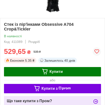
Стек із пір'їнками Obsessive A704
Crop&Tickler
В наявності
Код: 411089
Роздріб
529,65
₴
535 ₴
Економія
5.35 ₴
Залишилось
40 днів
Купити
або
Купити з
Що таке купити з Пром?