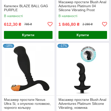
Масажер простати Blush Anal
Капелюх BLAZE BALL GAG
Adventures Platinum 04
PURPLE
Silicone Vibrating Prost
В наявності
В наявності
612,30
1 846,80
₴
₴
785 ₴
2 280 ₴
Купити
Купити
–18%
–17%
Масажер простати Nexus
Масажер простати Blush Anal
Ultra Si, з опуклою головкою,
Adventures Platinum Silicone
чорного кольору
Vibrating, новинка