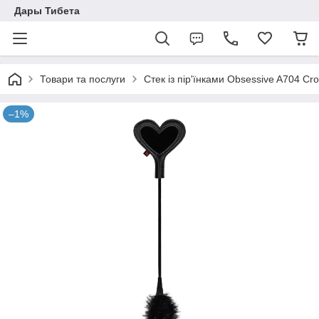
Дары Тибета
Товари та послуги
Стек із пір'їнками Obsessive A704 Cro
–1%