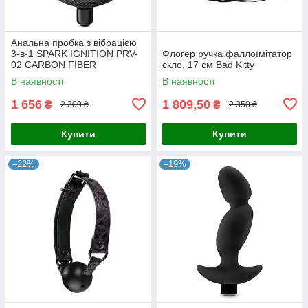
Анальна пробка з вібрацією
3-в-1 SPARK IGNITION PRV-
Флогер ручка фаллоїмітатор
02 CARBON FIBER
скло, 17 см Bad Kitty
В наявності
В наявності
1 656
1 809,50
₴
₴
2 300 ₴
2 350 ₴
Купити
Купити
–22%
–19%