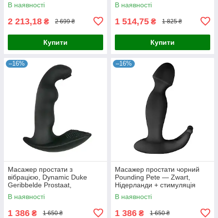
В наявності
В наявності
2 213,18
1 514,75
₴
₴
2 699 ₴
1 825 ₴
Купити
Купити
–16%
–16%
Масажер простати з
Масажер простати чорний
вібрацією, Dynamic Duke
Pounding Pete — Zwart,
Geribbelde Prostaat,
Нідерланди + стимуляція
Нідерланди
промежини
В наявності
В наявності
1 386
1 386
₴
₴
1 650 ₴
1 650 ₴