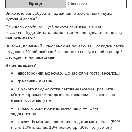
Бренд
Obsessive
Ви хочете випробувати надзвичайно захопливий і дуже
чуттєвий досвід?
Ось щось особливе, щоб почати ваші пікантні нічні
веселощі! Буде мило та ніжно, а може, ви віддаєте перевагу
бешкетним грі?
А може, приємний шльопанок на початку та... солодка ласка
на десерт? У цій любовній грі не один сексуальний сценарій...
Сьогодні ти напишеш свій!
Як це працює?
двосторонній аксесуар, що заохочує гострі веселощі
грайливий дизайн
з одного боку жорстке паковання-серце, розшите
м'яким, приємним на дотик матеріалом — заспокоює
навіть гострі відчуття!
з іншого боку ніжне щітання пір'я — тонке
задоволення
ґаджет із міцних, приємних на дотик матеріалів (50%
пір'я, 10% пластик, 10% поліестер, 30% поліуретан)