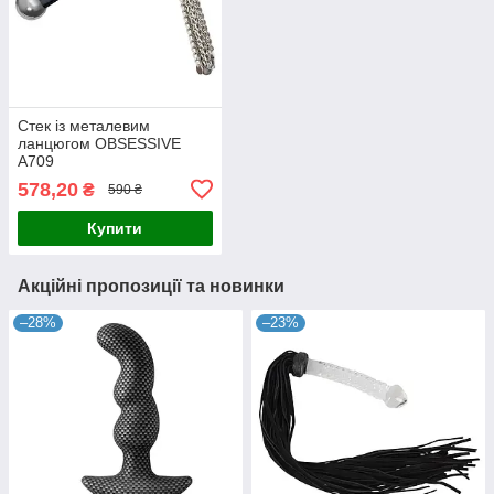
Стек із металевим
ланцюгом OBSESSIVE
A709
578,20
₴
590 ₴
Купити
Акційні пропозиції та новинки
–28%
–23%