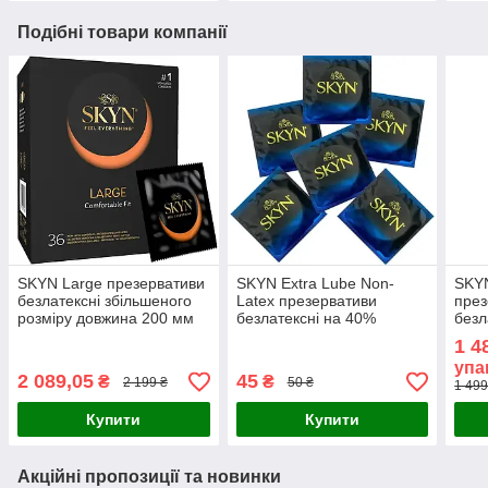
Подібні товари компанії
SKYN Large презервативи
SKYN Extra Lube Non-
SKYN
безлатексні збільшеного
Latex презервативи
през
розміру довжина 200 мм
безлатексні на 40%
безл
ширина 56 мм товщина
більше лубриканта 1 шт.
інно
1 4
0,035 мм 36 шт./пач.
Таїланд гіпоалергенні
Skyn
упа
Таіланд
2 089,05
45
₴
₴
2 199 ₴
50 ₴
1 499
Купити
Купити
Акційні пропозиції та новинки