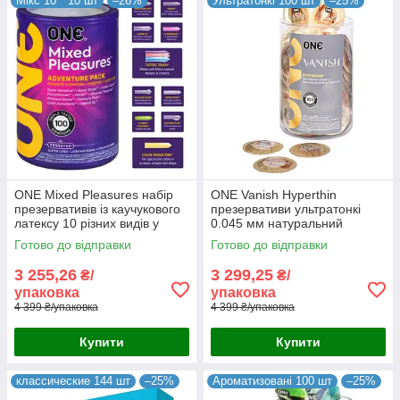
Мікс 10 * 10 шт
–26%
Ультратонкі 100 шт
–25%
ONE Mixed Pleasures набір
ONE Vanish Hyperthin
презервативів із каучукового
презервативи ультратонкі
латексу 10 різних видів у
0.045 мм натуральний
пакованні-тубус 100 шт
каучуковий латекс зі змазкою
Готово до відправки
Готово до відправки
Малайзія
100 шт. у тубусі Малайзія
3 255,26
3 299,25
₴/
₴/
упаковка
упаковка
4 399 ₴/упаковка
4 399 ₴/упаковка
Купити
Купити
классические 144 шт
–25%
Ароматизовані 100 шт
–25%