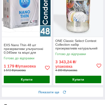
ONE Classic Select Contest
Collection набір
EXS Nano Thin 48 шт
презервативів натуральний
презервативи ультратонкі
каучуковий латекс унікальне
0,045мм та міцні для
Готово до відправки
паковання 100 шт. у тубусі
вагінальнного орального та
Готово до відправки
США
анального сексу
3 343,24
₴/
Великобританія
1 179
₴/упаковка
упаковка
1 572 ₴/упаковка
4 399 ₴/упаковка
Купити
Купити
Показати ще