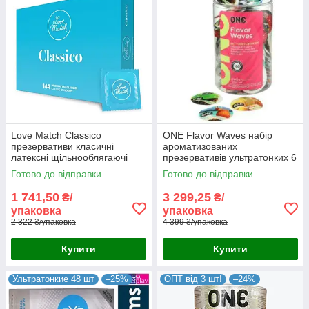
Love Match Classico
ONE Flavor Waves набір
презервативи класичні
ароматизованих
латексні щільнооблягаючі
презервативів ультратонких 6
товщина 0.07 мм 144 шт./пач.
ароматів і 6 різних кольорів
Готово до відправки
Готово до відправки
Італія
тубус 100 шт США
1 741,50
3 299,25
₴/
₴/
упаковка
упаковка
2 322 ₴/упаковка
4 399 ₴/упаковка
Купити
Купити
Ультратонкие 48 шт
–25%
ОПТ від 3 шт!
–24%