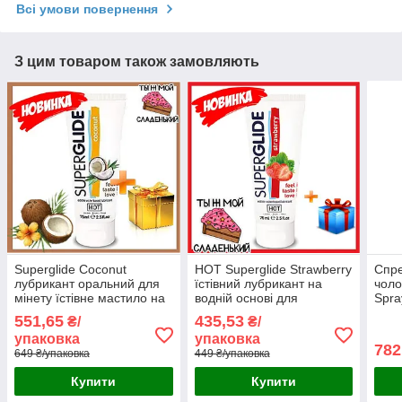
Всі умови повернення
З цим товаром також замовляють
Superglide Coconut
HOT Superglide Strawberry
Спре
лубрикант оральний для
їстівний лубрикант на
чоло
мінету їстівне мастило на
водній основі для
Spr
водній основі з ароматом
орального та вагінального
Німе
551,65
435,53
₴/
₴/
кокоса 75 мл Австрія
сексу 75 мл Австрія
упаковка
упаковка
782
649 ₴/упаковка
449 ₴/упаковка
Купити
Купити