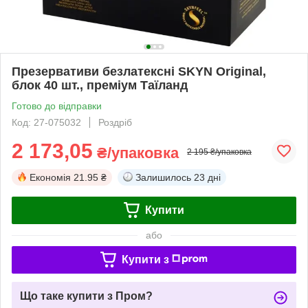
Презервативи безлатексні SKYN Original,
блок 40 шт., преміум Таїланд
Готово до відправки
Код: 27-075032
Роздріб
2 173,05
₴/упаковка
2 195 ₴/упаковка
Економія
21.95 ₴
Залишилось
23 дні
Купити
або
Купити з
Що таке купити з Пром?