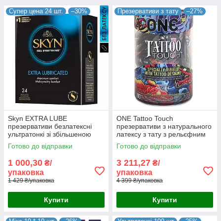
Супер цена 24 шт.
–30%
Презервативи з тату
–27%
Skyn EXTRA LUBE
ONE Tattoo Touch
презервативи безлатексні
презервативи з натурального
ультратонкі зі збільшеною
латексу з тату з рельєфним
кількістю змазки на водній
малюнком на поверхні набір
Готово до відправки
Готово до відправки
основі 24 шт Таіланд
100 шт./пач. США
1 000,30
3 211,27
₴/
₴/
упаковка
упаковка
1 429 ₴/упаковка
4 399 ₴/упаковка
Купити
Купити