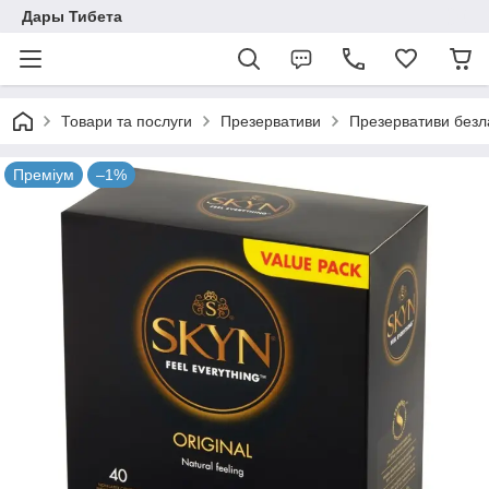
Дары Тибета
Товари та послуги
Презервативи
Презервативи безла
Преміум
–1%