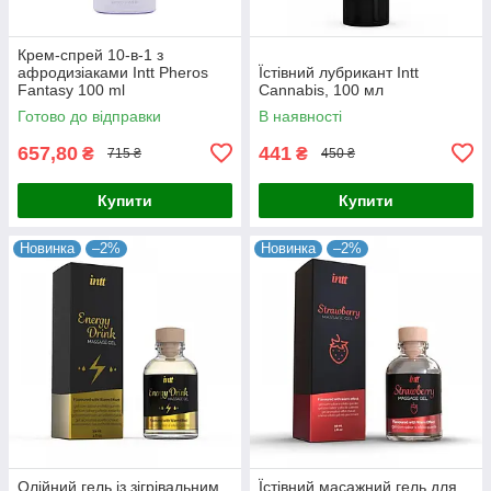
Крем-спрей 10-в-1 з
афродизіаками Intt Pheros
Їстівний лубрикант Intt
Fantasy 100 ml
Cannabis, 100 мл
Готово до відправки
В наявності
657,80
441
₴
₴
715 ₴
450 ₴
Купити
Купити
Новинка
–2%
Новинка
–2%
Олійний гель із зігрівальним
Їстівний масажний гель для