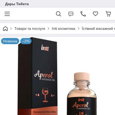
Дары Тибета
Товари та послуги
Intt косметика
Їстівний масажний г
Новинка
–2%