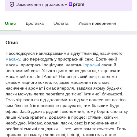
Замовлення під захистом
Опис
Доставка
Оплата
Умови повернення
Опис
Насолоджуйся найяскравішими відчуттями від насиченого
масажу
, що переходить у пристрасний секс. Еротичний
масаж, пристрасні поцілунки, невтомні
оральні
ласки й
нестримний секс. Усього цього легко досягти, якщо взяти
масажний гель Intt Aperol! Наповніть свій вечір теплом і
смаком міцного коктейлю, адже масажний гель має
насичений аромат і смак апероля, завдяки якому будь-які
ласки можуть легко перетікти до тісної інтимної близькості.
Гель зігрівається під долонями та під час нанесення на тіло —
чим більше й інтенсивніше прасувати, тим більшим буде
ефект. Засіб досить рідкий і економний, тому беріть спочатку
лише кілька крапель, додаючи в процесі стільки, скільки
необхідно. Масаж, оральні ласки, секс із проникненням і
особливі смачні поцілунки — все, чого вам захочеться! Гель
припаде до смаку і чоловікові, і жінці, також гель стане