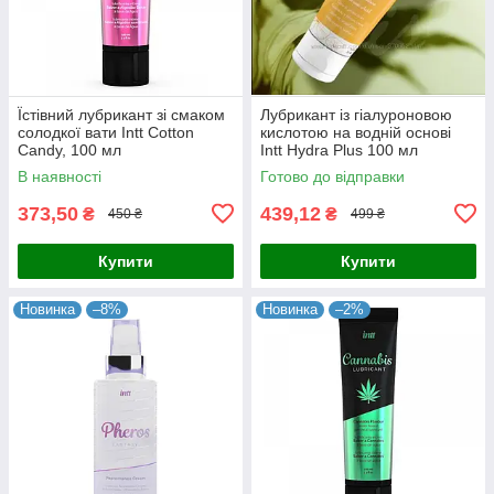
Їстівний лубрикант зі смаком
Лубрикант із гіалуроновою
солодкої вати Intt Cotton
кислотою на водній основі
Candy, 100 мл
Intt Hydra Plus 100 мл
В наявності
Готово до відправки
373,50
439,12
₴
₴
450 ₴
499 ₴
Купити
Купити
Новинка
–8%
Новинка
–2%