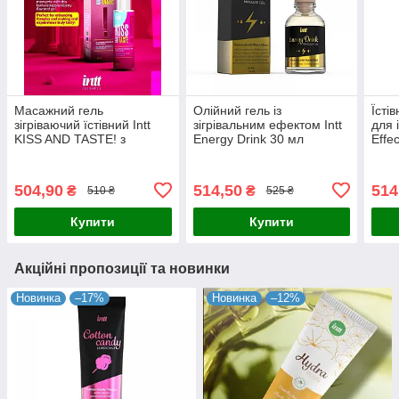
Масажний гель
Олійний гель із
Їсті
зігріваючий їстівний Intt
зігрівальним ефектом Intt
для 
KISS AND TASTE! з
Energy Drink 30 мл
Effe
ароматом ожини, 50 мл
504,90
514,50
514
₴
₴
510 ₴
525 ₴
Купити
Купити
Акційні пропозиції та новинки
Новинка
–17%
Новинка
–12%