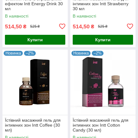
ефектом Intt Energy Drink 30
інтимних зон Intt Strawberry
мл
30 мл
В наявності
В наявності
514,50
514,50
₴
₴
525 ₴
525 ₴
Купити
Купити
Новинка
–2%
Новинка
–2%
Їстівний масажний гель для
Їстівний масажний гель для
інтимних зон Intt Coffee (30
інтимних зон Intt Cotton
мл)
Candy (30 мл)
В наявності
В наявності