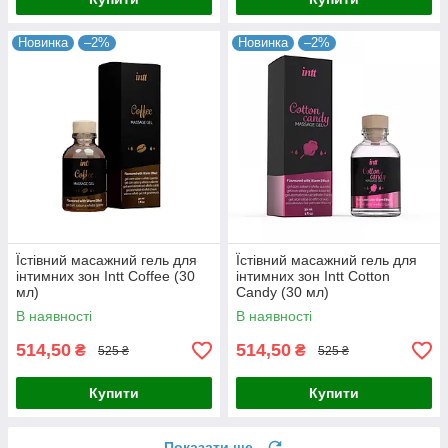
Новинка
–2%
Новинка
–2%
Їстівний масажний гель для
Їстівний масажний гель для
інтимних зон Intt Coffee (30
інтимних зон Intt Cotton
мл)
Candy (30 мл)
В наявності
В наявності
514,50
514,50
₴
₴
525 ₴
525 ₴
Купити
Купити
Показати ще