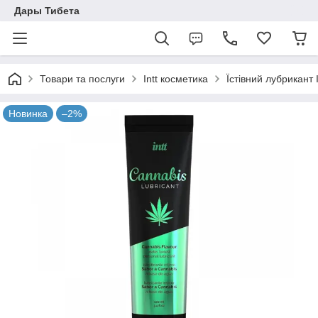
Дары Тибета
Товари та послуги
Intt косметика
Їстівний лубрикант 
Новинка
–2%