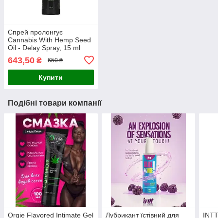
Спрей пролонгує
Cannabis With Hemp Seed
Oil - Delay Spray, 15 ml
643,50
₴
650 ₴
Купити
Подібні товари компанії
Orgie Flavored Intimate Gel
Лубрикант їстівний для
INTT