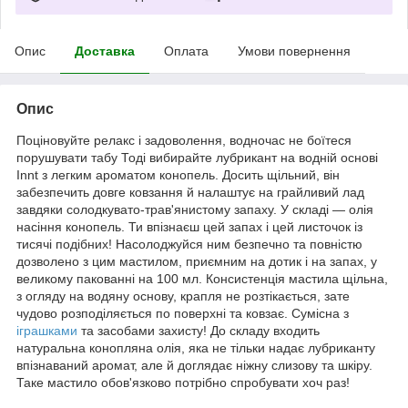
Опис
Доставка
Оплата
Умови повернення
Опис
Поціновуйте релакс і задоволення, водночас не боїтеся
порушувати табу Тоді вибирайте лубрикант на водній основі
Innt з легким ароматом конопель. Досить щільний, він
забезпечить довге ковзання й налаштує на грайливий лад
завдяки солодкувато-трав'янистому запаху. У складі — олія
насіння конопель. Ти впізнаєш цей запах і цей листочок із
тисячі подібних! Насолоджуйся ним безпечно та повністю
дозволено з цим мастилом, приємним на дотик і на запах, у
великому пакованні на 100 мл. Консистенція мастила щільна,
з огляду на водяну основу, крапля не розтікається, зате
чудово розподіляється по поверхні та ковзає. Сумісна з
іграшками
та засобами захисту! До складу входить
натуральна конопляна олія, яка не тільки надає лубриканту
впізнаваний аромат, але й доглядає ніжну слизову та шкіру.
Таке мастило обов'язково потрібно спробувати хоч раз!