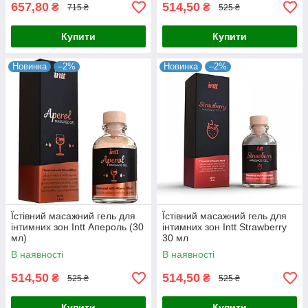
657,80
514,50
₴
₴
715 ₴
525 ₴
Купити
Купити
Новинка
–2%
Новинка
–2%
Їстівний масажний гель для
Їстівний масажний гель для
інтимних зон Intt Апероль (30
інтимних зон Intt Strawberry
мл)
30 мл
В наявності
В наявності
514,50
514,50
₴
₴
525 ₴
525 ₴
Купити
Купити