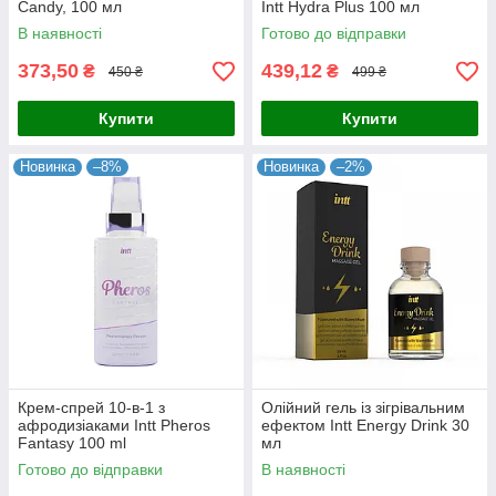
Candy, 100 мл
Intt Hydra Plus 100 мл
В наявності
Готово до відправки
373,50
439,12
₴
₴
450 ₴
499 ₴
Купити
Купити
Новинка
–8%
Новинка
–2%
Крем-спрей 10-в-1 з
Олійний гель із зігрівальним
афродизіаками Intt Pheros
ефектом Intt Energy Drink 30
Fantasy 100 ml
мл
Готово до відправки
В наявності