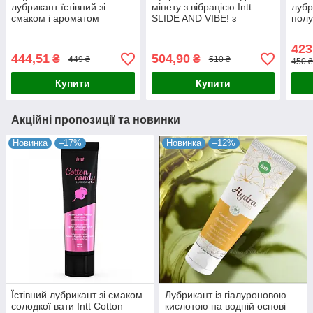
лубрикант їстівний зі
мінету з вібрацією Intt
лубр
смаком і ароматом
SLIDE AND VIBE! з
полу
канабісу (конопель) водна
ароматом ожини, 35 мл,
їсті
основа 100 мл Португалія
Португалія
лас
423
100 
444,51
504,90
₴
₴
449 ₴
510 ₴
450 ₴
Купити
Купити
Акційні пропозиції та новинки
Новинка
–17%
Новинка
–12%
Їстівний лубрикант зі смаком
Лубрикант із гіалуроновою
солодкої вати Intt Cotton
кислотою на водній основі