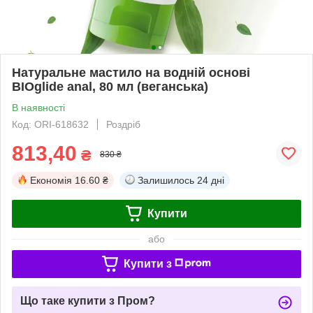
Натуральне мастило на водній основі
BIOglide anal, 80 мл (веганська)
В наявності
Код: ORI-618632
Роздріб
813,40
₴
830 ₴
Економія
16.60 ₴
Залишилось
24 дні
Купити
або
Купити з
Що таке купити з Пром?