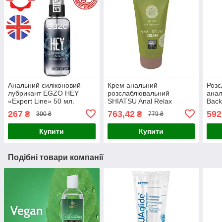
Анальний силіконовий
Крем анальний
Роз
лубрикант EGZO HEY
розслаблювальний
ана
«Expert Line» 50 мл.
SHIATSU Anal Relax
Back
Cream, 50 мл
Crea
267
763,42
592
₴
₴
300 ₴
779 ₴
Купити
Купити
Подібні товари компанії