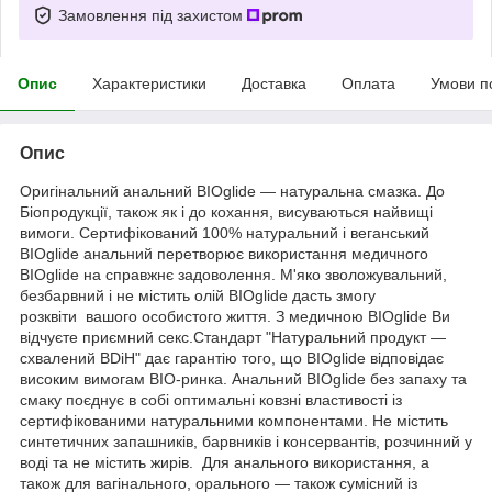
Замовлення під захистом
Опис
Характеристики
Доставка
Оплата
Умови п
Опис
Оригінальний анальний BIOglide — натуральна смазка. До
Біопродукції, також як і до кохання, висуваються найвищі
вимоги. Сертифікований 100% натуральний і веганський
BIOglide анальний перетворює використання медичного
BIOglide на справжнє задоволення. М'яко зволожувальний,
безбарвний і не містить олій BIOglide дасть змогу
розквіти вашого особистого життя. З медичною BIOglide Ви
відчуєте приємний секс.Стандарт "Натуральний продукт —
схвалений BDiH" дає гарантію того, що BIOglide відповідає
високим вимогам BIO-ринка. Анальний BIOglide без запаху та
смаку поєднує в собі оптимальні ковзні властивості із
сертифікованими натуральними компонентами. Не містить
синтетичних запашників, барвників і консервантів, розчинний у
воді та не містить жирів. Для анального використання, а
також для вагінального, орального — також сумісний із