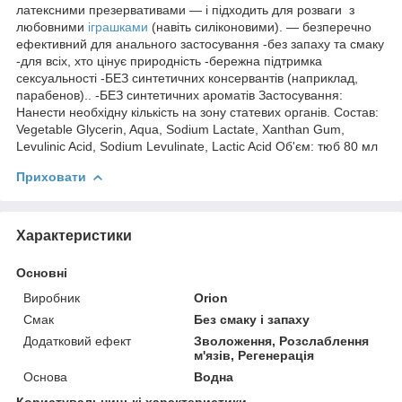
латексними презервативами — і підходить для розваги з
любовними
іграшками
(навіть силіконовими). — безперечно
ефективний для анального застосування -без запаху та смаку
-для всіх, хто цінує природність -бережна підтримка
сексуальності -БЕЗ синтетичних консервантів (наприклад,
парабенов).. -БЕЗ синтетичних ароматів Застосування:
Нанести необхідну кількість на зону статевих органів. Состав:
Vegetable Glycerin, Aqua, Sodium Lactate, Xanthan Gum,
Levulinic Acid, Sodium Levulinate, Lactic Acid Об'єм: тюб 80 мл
Приховати
Характеристики
Основні
Виробник
Orion
Смак
Без смаку і запаху
Додатковий ефект
Зволоження, Розслаблення
м'язів, Регенерація
Основа
Водна
Користувальницькі характеристики