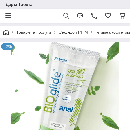
Дары Тибета
Товари та послуги
Секс-шоп РІТМ
Інтимна косметик
–2%