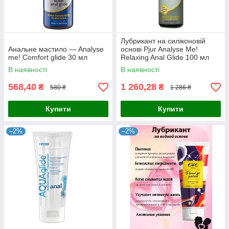
Лубрикант на силіконовій
Анальне мастило — Analyse
основі Pjur Analyse Me!
me! Comfort glide 30 мл
Relaxing Anal Glide 100 мл
В наявності
В наявності
568,40
1 260,28
₴
₴
580 ₴
1 286 ₴
Купити
Купити
–2%
–2%