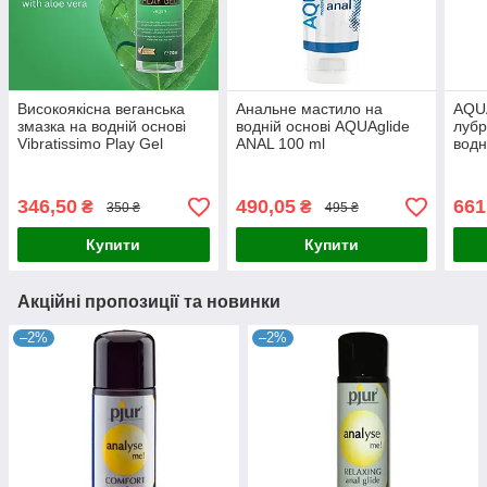
Високоякісна веганська
Анальне мастило на
AQUA
змазка на водній основі
водній основі AQUAglide
лубр
Vibratissimo Play Gel
ANAL 100 ml
водн
Vegan, 250 мл, Німеччина
для 
запа
346,50
490,05
661
₴
₴
350 ₴
495 ₴
Купити
Купити
Акційні пропозиції та новинки
–2%
–2%