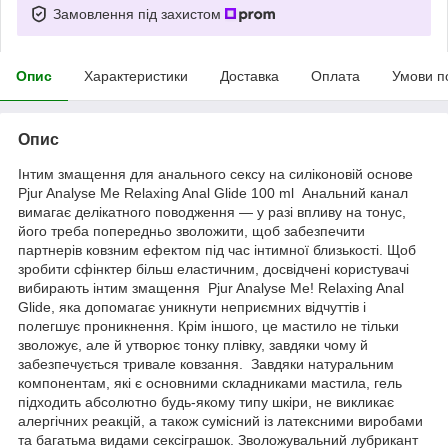
Замовлення під захистом
Опис
Характеристики
Доставка
Оплата
Умови п
Опис
Інтим змащення для анального сексу на силіконовій основе
Pjur Analyse Me Relaxing Anal Glide 100 ml Анальний канал
вимагає делікатного поводження — у разі впливу на тонус,
його треба попередньо зволожити, щоб забезпечити
партнерів ковзним ефектом під час інтимної близькості. Щоб
зробити сфінктер більш еластичним, досвідчені користувачі
вибирають інтим змащення Pjur Analyse Me! Relaxing Anal
Glide, яка допомагає уникнути неприємних відчуттів і
полегшує проникнення. Крім іншого, це мастило не тільки
зволожує, але й утворює тонку плівку, завдяки чому й
забезпечується тривале ковзання. Завдяки натуральним
компонентам, які є основними складниками мастила, гель
підходить абсолютно будь-якому типу шкіри, не викликає
алергічних реакцій, а також сумісний із латексними виробами
та багатьма видами сексіграшок. Зволожувальний лубрикант