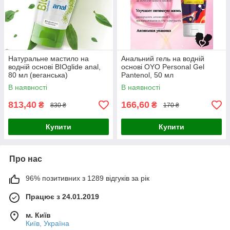
Натуральне мастило на
Анальний гель на водній
водній основі BIOglide anal,
основі OYO Personal Gel
80 мл (веганська)
Pantenol, 50 мл
В наявності
В наявності
813,40
166,60
₴
₴
830 ₴
170 ₴
Купити
Купити
Про нас
96% позитивних з 1289 відгуків за рік
Працює з 24.01.2019
м. Київ
Київ, Україна