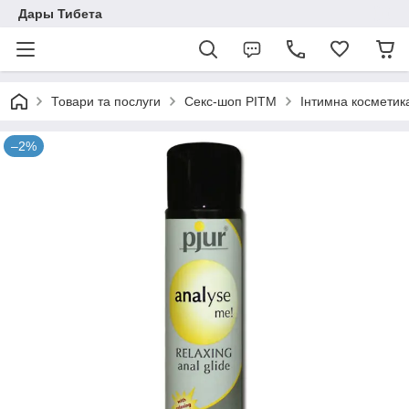
Дары Тибета
Товари та послуги
Секс-шоп РІТМ
Інтимна косметик
–2%