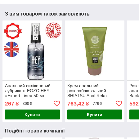
З цим товаром також замовляють
Анальний силіконовий
Крем анальний
Роз
лубрикант EGZO HEY
розслаблювальний
ана
«Expert Line» 50 мл.
SHIATSU Anal Relax
Back
Cream, 50 мл
Crea
267
763,42
592
₴
₴
300 ₴
779 ₴
Купити
Купити
Подібні товари компанії