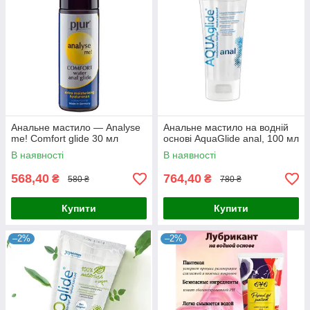
Анальне мастило — Analyse
Анальне мастило на водній
me! Comfort glide 30 мл
основі AquaGlide anal, 100 мл
В наявності
В наявності
568,40
764,40
₴
₴
580 ₴
780 ₴
Купити
Купити
–2%
–2%