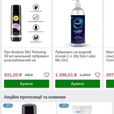
Pjur Analyse Me! Relaxing
Лубрикант на водяній
Маст
30 мл анальний лубрикант
основі 1 л. My.Size Lube
секс
розслаблюючий на
Me 2in1
Comf
силіконовій основі з олією
водн
жожоба Люксембург
431,20
1 286,01
297
₴
₴
539 ₴
1 299 ₴
Купити
Купити
Акційні пропозиції та новинки
–2%
–2%