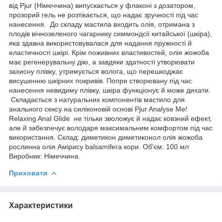
від Pjur (Німеччина) випускається у флаконі з дозатором,
прозорий гель не розтікається, що надає зручності під час
нанесення. До складу мастила входить олія, отримана з
плодів вічнозеленого чагарнику симмондсії китайської (шкіра),
яка здавна використовувалася для надання пружності й
еластичності шкірі. Крім поживних властивостей, олія жожоба
має регенерувальну дію, а завдяки здатності утворювати
захисну плівку, утримується волога, що перешкоджає
висушенню шкірних покривів. Попри створювану під час
нанесення невидиму плівку, шкіра функціонує й може дихати.
Складається з натуральних компонентів мастило для
анального сексу на силіконовій основі Pjur Analyse Me!
Relaxing Anal Glide не тільки зволожує й надає ковзний ефект,
але й забезпечує володаря максимальним комфортом під час
використання. Склад: диметикон диметиконол олія жожоба
рослинна олія Амірису balsamifera кори. Об'єм: 100 мл
Виробник: Німеччина.
Приховати
Характеристики