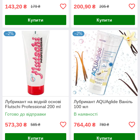
143,20
200,90
₴
₴
179 ₴
205 ₴
Купити
Купити
–2%
–2%
Лубрикант на водній основі
Лубрикант AQUAglide Ваніль
Flutschi Professional 200 ml
100 мл
Готово до відправки
В наявності
573,30
764,40
₴
₴
585 ₴
780 ₴
Купити
Купити