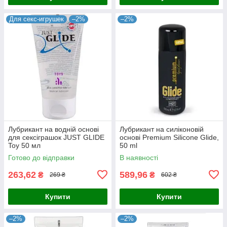
Для секс-игрушек
–2%
–2%
Лубрикант на водній основі
Лубрикант на силіконовій
для сексіграшок JUST GLIDE
основі Premium Silicone Glide,
Toy 50 мл
50 ml
Готово до відправки
В наявності
263,62
589,96
₴
₴
269 ₴
602 ₴
Купити
Купити
–2%
–2%