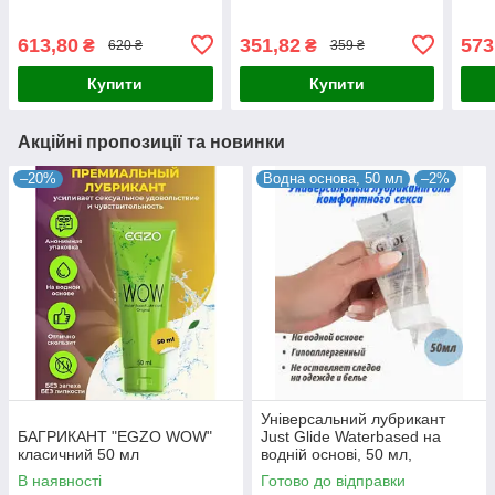
мл Німеччина
613,80
351,82
573
₴
₴
620 ₴
359 ₴
Купити
Купити
Акційні пропозиції та новинки
–20%
Водна основа, 50 мл
–2%
Універсальний лубрикант
БАГРИКАНТ "EGZO WOW"
Just Glide Waterbased на
класичний 50 мл
водній основі, 50 мл,
Німеччина
В наявності
Готово до відправки