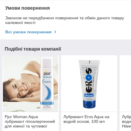
Умови повернення
Законом не передбачено повернення та обмін даного товару
належної якості
Всі умови повернення
Подібні товари компанії
Pjur Woman Aqua
Лубрикант Eros Aqua на
Лубр
лубрикант гіпоалергенний
водній основі, 100 мл
водн
для ніжної та чутливої
Німе
шкіри на водній основі 100