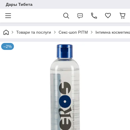
Дары Тибета
Товари та послуги
Секс-шоп РІТМ
Інтимна косметик
–2%