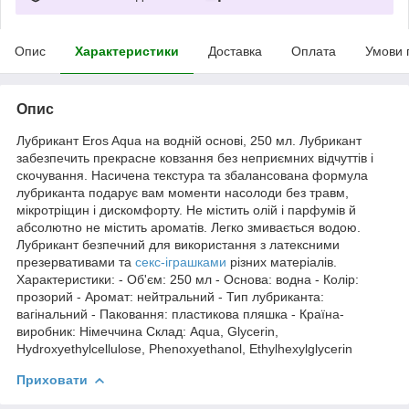
Опис
Характеристики
Доставка
Оплата
Умови 
Опис
Лубрикант Eros Aqua на водній основі, 250 мл. Лубрикант
забезпечить прекрасне ковзання без неприємних відчуттів і
скочування. Насичена текстура та збалансована формула
лубриканта подарує вам моменти насолоди без травм,
мікротріщин і дискомфорту. Не містить олій і парфумів й
абсолютно не містить ароматів. Легко змивається водою.
Лубрикант безпечний для використання з латексними
презервативами та
секс-іграшками
різних матеріалів.
Характеристики: - Об'єм: 250 мл - Основа: водна - Колір:
прозорий - Аромат: нейтральний - Тип лубриканта:
вагінальний - Паковання: пластикова пляшка - Країна-
виробник: Німеччина Склад: Aqua, Glycerin,
Hydroxyethylcellulose, Phenoxyethanol, Ethylhexylglycerin
Приховати