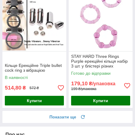
STAY HARD Three Rings
Purple ерекційні кільця набір
Кільце Ерекційне Triple bullet
3 шт. у блістері різних
cock ring з вібрацією
розмірів із намистинами TPR
Готово до відправки
Китай
В наявності
179,10
₴/упаковка
514,80
₴
572 ₴
199 ₴/упаковка
Купити
Купити
Показати ще
Про нас