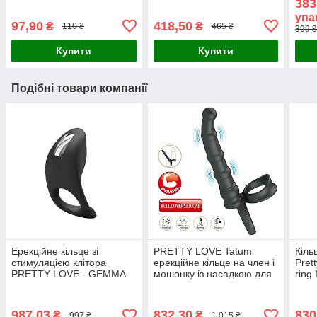
383
шипиками 1 шт
Франція | без лідокаїну
голо
упа
Великобританія
до 0
97,90
418,50
₴
₴
110 ₴
465 ₴
399 ₴
Купити
Купити
Подібні товари компанії
Ерекційне кільце зі
PRETTY LOVE Tatum
Кіль
стимуляцією клітора
ерекційне кільце на член і
Pret
PRETTY LOVE - GEMMA
мошонку із насадкою для
ring 
подвійного входу з
вібрацією довжина 17 см
діаметр 3,4
987,03
832,30
830
₴
₴
997 ₴
1 015 ₴