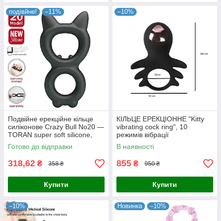
подівйне!
–11%
–10%
Подвійне ерекційне кільце
КІЛЬЦЕ ЕРЕКЦІОННЕ "Kitty
силіконове Crazy Bull No20 —
vibrating cock ring", 10
TORAN super soft silicone,
режимів вібрації
Новинка 2025г
Готово до відправки
В наявності
318,62
855
₴
₴
358 ₴
950 ₴
Купити
Купити
–10%
Новинка
–10%