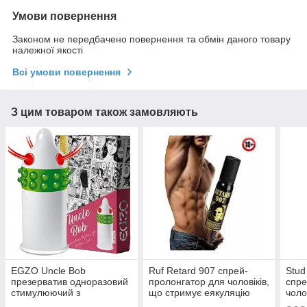
Умови повернення
Законом не передбачено повернення та обмін даного товару
належної якості
Всі умови повернення
З цим товаром також замовляють
EGZO Uncle Bob
Ruf Retard 907 спрей-
Stud
презерватив одноразовий
пролонгатор для чоловіків,
спре
стимулюючий з
що стримує еякуляцію
чоло
еластичними вусиками та
охолоджуючий 25ml
осно