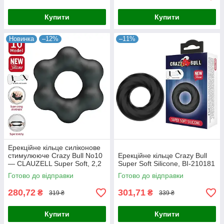
Купити
Купити
Новинка
–12%
–11%
Ерекційне кільце силіконове
стимулююче Crazy Bull No10
Ерекційне кільце Crazy Bull
— CLAUZELL Super Soft, 2,2
Super Soft Silicone, BI-210181
см*6 см
Готово до відправки
Готово до відправки
280,72
301,71
₴
₴
319 ₴
339 ₴
Купити
Купити