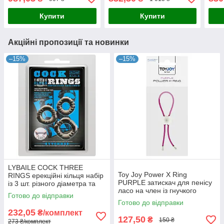
Купити
Купити
Акційні пропозиції та новинки
–15%
–15%
LYBAILE COCK THREE
Toy Joy Power X Ring
RINGS ерекційні кільця набір
PURPLE затискач для пенісу
із 3 шт. різного діаметра та
ласо на член із гнучкого
форми чорний TPR Китай
Готово до відправки
матеріалу стягнутий
Готово до відправки
намистинкою не містить
232,05
₴/комплект
фталатів
127,50
₴
150 ₴
273 ₴/комплект