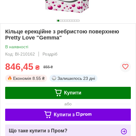
Кільце ерекційне з ребристою поверхнею
Pretty Love "Gemma"
В наявності
Код: BI-210162
Роздріб
846,45
₴
855 ₴
Економія
8.55 ₴
Залишилось
23 дні
Купити
або
Купити з
Що таке купити з Пром?