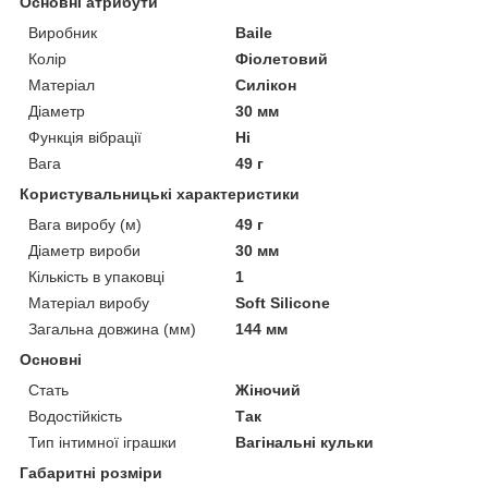
Основні атрибути
Виробник
Baile
Колір
Фіолетовий
Матеріал
Силікон
Діаметр
30 мм
Функція вібрації
Ні
Вага
49 г
Користувальницькі характеристики
Вага виробу (м)
49 г
Діаметр вироби
30 мм
Кількість в упаковці
1
Матеріал виробу
Soft Silicone
Загальна довжина (мм)
144 мм
Основні
Стать
Жіночий
Водостійкість
Так
Тип інтимної іграшки
Вагінальні кульки
Габаритні розміри