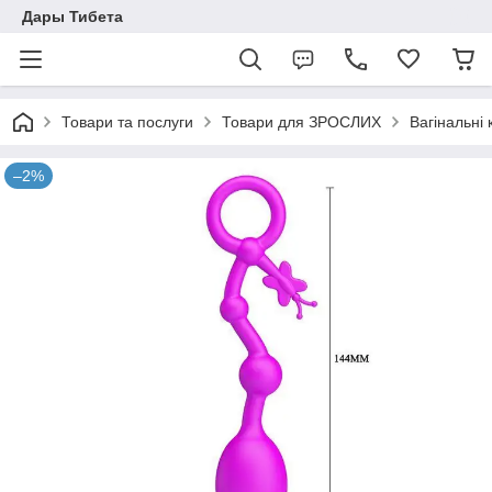
Дары Тибета
Товари та послуги
Товари для ЗРОСЛИХ
Вагінальні 
–2%