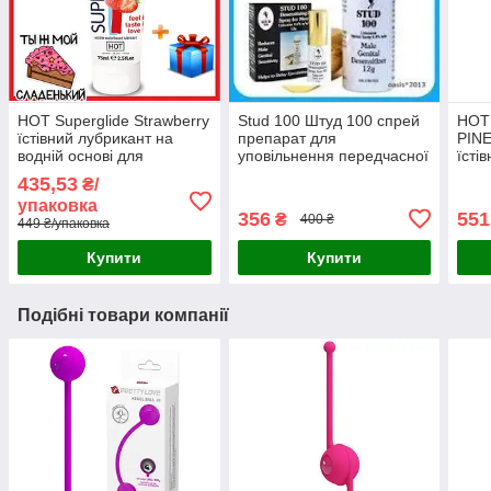
HOT Superglide Strawberry
Stud 100 Штуд 100 спрей
HOT 
їстівний лубрикант на
препарат для
PIN
водній основі для
уповільнення передчасної
їсті
орального та вагінального
еякуляції в чоловіків 12 г
водн
435,53
₴/
сексу 75 мл Австрія
на основі лідокаїну
анан
упаковка
оригінал перевірений
356
551
₴
400 ₴
449 ₴/упаковка
Купити
Купити
Подібні товари компанії