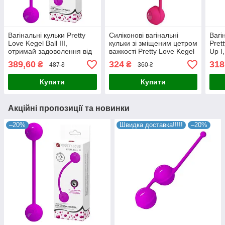
Вагінальні кульки Pretty
Силіконові вагінальні
Вагі
Love Kegel Ball III,
кульки зі зміщеним цетром
Pret
отримай задоволення від
важкості Pretty Love Kegel
Up I
ігор
Tighten Up III, Pink
389,60
324
318
₴
₴
487 ₴
360 ₴
Купити
Купити
Акційні пропозиції та новинки
–20%
Швидка доставка!!!!!
–20%