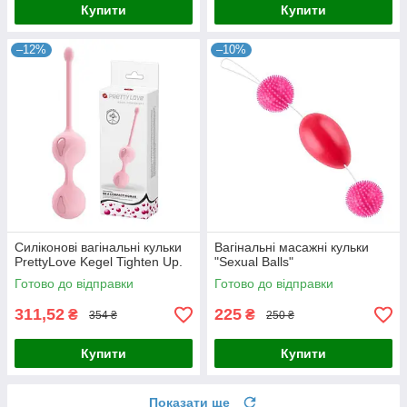
Купити
Купити
–12%
–10%
Силіконові вагінальні кульки
Вагінальні масажні кульки
PrettyLove Kegel Tighten Up.
"Sexual Balls"
Готово до відправки
Готово до відправки
311,52
225
₴
₴
354 ₴
250 ₴
Купити
Купити
Показати ще