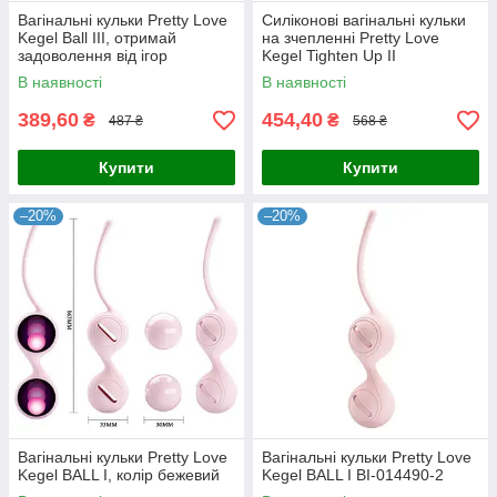
Вагінальні кульки Pretty Love
Силіконові вагінальні кульки
Kegel Ball III, отримай
на зчепленні Pretty Love
задоволення від ігор
Kegel Tighten Up II
В наявності
В наявності
389,60
454,40
₴
₴
487 ₴
568 ₴
Купити
Купити
–20%
–20%
Вагінальні кульки Pretty Love
Вагінальні кульки Pretty Love
Kegel BALL I, колір бежевий
Kegel BALL I BI-014490-2