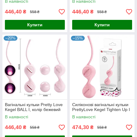
В наявності
В наявності
446,40
446,40
₴
₴
558 ₴
558 ₴
Купити
Купити
–20%
–15%
Вагінальні кульки Pretty Love
Силіконові вагінальні кульки
Kegel BALL I, колір бежевий
PrettyLove Kegel Tighten Up I
В наявності
В наявності
446,40
474,30
₴
₴
558 ₴
558 ₴