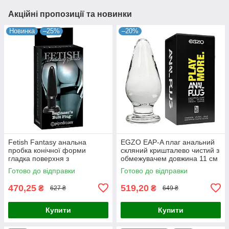
Акційні пропозиції та новинки
Новинка
–25%
–20%
Fetish Fantasy анальна
EGZO EAP-A плаг анальний
пробка конічної форми
скляний кришталево чистий з
гладка поверхня з
обмежувачем довжина 11 см
обмежувачем довжина
діаметр 4,6 см
Готово до відправки
Готово до відправки
робоча 9,4 см діаметр 2,5-4,2
Великобританія
см
470,25
519,20
₴
₴
627 ₴
649 ₴
Купити
Купити