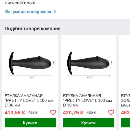
належної якості
Всі умови повернення
Подібні товари компанії
ВТУЛКА АНАЛЬНАЯ
ВТУЛКА АНАЛЬНАЯ
ВТУ
"PRETTY LOVE" L 100 мм
"PRETTY LOVE" L 100 мм
ЗОЛА
D 30 мм
D 30 мм
мм, 
крис
413,56
420,75
463
₴
₴
422 ₴
425 ₴
Купити
Купити