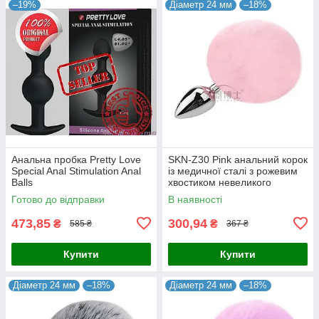
–19%
Діаметр 24 мм
–18%
Анальна пробка Pretty Love
SKN-Z30 Pink анальний корок
Special Anal Stimulation Anal
із медичної сталі з рожевим
Balls
хвостиком невеликого
розміру XS діаметр 24 мм
Готово до відправки
В наявності
Китай
473,85
300,94
₴
₴
585 ₴
367 ₴
Купити
Купити
Діаметр 24 мм
–18%
Діаметр 24 мм
–18%