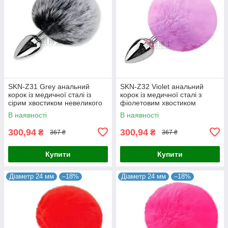
SKN-Z31 Grey анальний
SKN-Z32 Violet анальний
корок із медичної сталі із
корок із медичної сталі з
сірим хвостиком невеликого
фіолетовим хвостиком
розміру XS діаметр 24 мм
невеликого розміру XS
В наявності
В наявності
Китай
діаметр 24 мм Китай
300,94
300,94
₴
₴
367 ₴
367 ₴
Купити
Купити
Діаметр 24 мм
–18%
Діаметр 24 мм
–18%