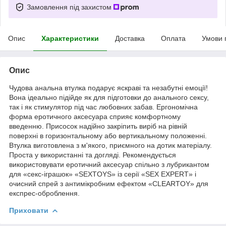
Замовлення під захистом
Опис
Характеристики
Доставка
Оплата
Умови 
Опис
Чудова анальна втулка подарує яскраві та незабутні емоції!
Вона ідеально підійде як для підготовки до анального сексу,
так і як стимулятор під час любовних забав. Ергономічна
форма еротичного аксесуара сприяє комфортному
введенню. Присосок надійно закріпить виріб на рівній
поверхні в горизонтальному або вертикальному положенні.
Втулка виготовлена з м'якого, приємного на дотик матеріалу.
Проста у використанні та догляді. Рекомендується
використовувати еротичний аксесуар спільно з лубрикантом
для «секс-іграшок» «SEXTOYS» із серії «SEX EXPERT» і
очисний спрей з антимікробним ефектом «CLEARTOY» для
експрес-оброблення.
Приховати