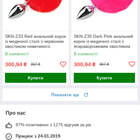
SKN-Z33 Red анальний корок
SKN-Z35 Dark Pink анальний
із медичної сталі з червоним
корок із медичної сталі з
хвостиком невеликого
яскраворожевим хвостиком
розміру XS діаметр 24 мм
невеликого розміру XS
В наявності
В наявності
Китай
діаметр 24 мм Китай
300,94
300,94
₴
₴
367 ₴
367 ₴
Купити
Купити
Показати ще
Про нас
97% позитивних з 1275 відгуків за рік
Працює з 24.01.2019