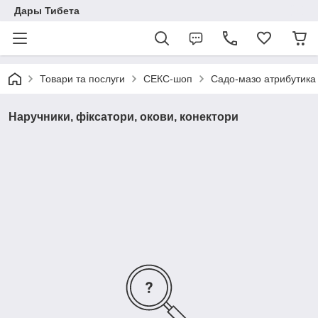
Дары Тибета
Товари та послуги
СЕКС-шоп
Садо-мазо атрибутика
Наручники, фіксатори, окови, конектори