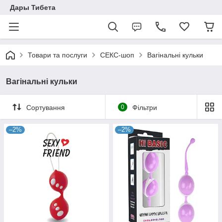
Дары Тибета
Товари та послуги
СЕКС-шоп
Вагінальні кульки
Вагінальні кульки
Сортування
0
Фільтри
–2%
–2%