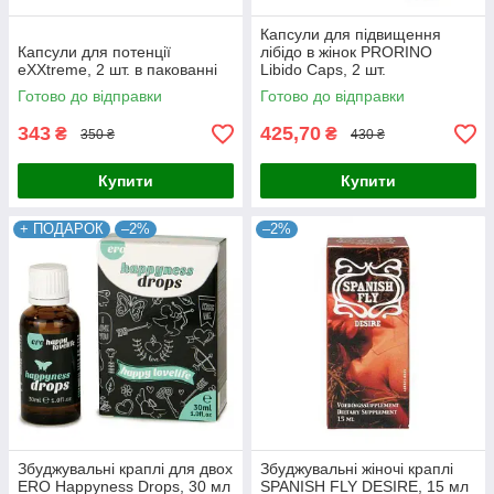
Капсули для підвищення
Капсули для потенції
лібідо в жінок PRORINO
eXXtreme, 2 шт. в пакованні
Libido Caps, 2 шт.
Готово до відправки
Готово до відправки
343
425,70
₴
₴
350 ₴
430 ₴
Купити
Купити
+ ПОДАРОК
–2%
–2%
Збуджувальні краплі для двох
Збуджувальні жіночі краплі
ERO Happyness Drops, 30 мл
SPANISH FLY DESIRE, 15 мл