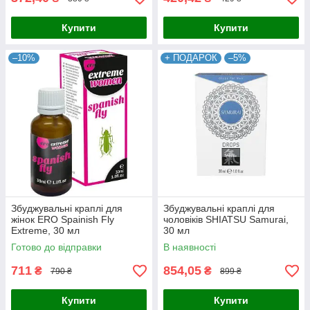
Купити
Купити
–10%
+ ПОДАРОК
–5%
Збуджувальні краплі для
Збуджувальні краплі для
жінок ERO Spainish Fly
чоловіків SHIATSU Samurai,
Extreme, 30 мл
30 мл
Готово до відправки
В наявності
711
854,05
₴
₴
790 ₴
899 ₴
Купити
Купити