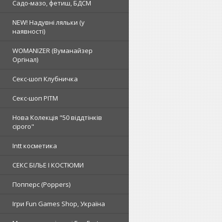
Садо-мазо, фетиш, БДСМ
NEW! Надувні ляльки (у
наявності)
WOMANIZER (Вуманайзер
Оргінал)
Секс-шоп Клубничка
Секс-шоп РІТМ
Нова Колекція "50 віддтінків
сірого"
Intt косметика
СЕКС БІЛЬЕ І КОСТЮМИ
Попперс (Poppers)
Ігри Fun Games Shop, Україна