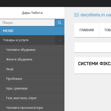
Дары Тибета
darytibeta.in.
ГЛАВНАЯ
ТОВ
Товары и услуги
Чоловічі збудники
Жіночі збудники
СИСТЕМИ ФІКС
Акції
Пробники
Ігри, сувеніри
Гелі, мастила, спреї
Чоловічі пролонгатори