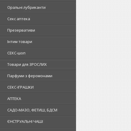
Оральні лубриканти
Секс аптека
Презервативи
Інтим товари
СЕКС-шоп
Товари для ЗРОСЛИХ
Парфуми з феромонами
СЕКС-ІГРАШКИ
АПТЕКА
САДО-МАЗО, ФЕТИШ, БДСМ
ЄНСТРУАЛЬНІ ЧАШІ