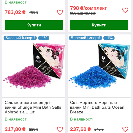
зон унісекс 100 мл Німеччина
В наявності
японська м'ята, 100 мл
798
₴/комплект
783,02
₴
799 ₴
950 ₴/комплект
Купити
Купити
Власний Імпорт!
–1%
Власний Імпорт!
–1%
Сіль мертвого моря для
Сіль мертвого моря для
ванни Shunga Mini Bath Salts
ванни Mini Bath Salts Ocean
Aphrodisia 1 шт
Breeze
В наявності
В наявності
217,80
237,60
₴
₴
220 ₴
240 ₴