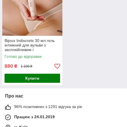
Bijoux Indiscrets 30 мл гель
інтимний для вульви з
заспокійливим і
зволожувальним ефектом
Готово до відправки
Алое вера та ромашка
Іспанія
880
₴
1 100 ₴
Купити
Про нас
96% позитивних з 1291 відгука за рік
Працює з 24.01.2019