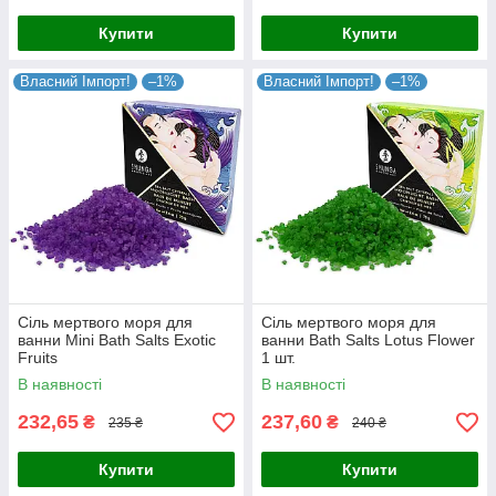
Купити
Купити
Власний Імпорт!
–1%
Власний Імпорт!
–1%
Сіль мертвого моря для
Сіль мертвого моря для
ванни Mini Bath Salts Exotic
ванни Bath Salts Lotus Flower
Fruits
1 шт.
В наявності
В наявності
232,65
237,60
₴
₴
235 ₴
240 ₴
Купити
Купити