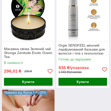
Orgie SENSFEEL жіночий
Масажна свічка Зелений чай
парфумований бальзам для
Shunga Zenitude Exotic Green
волосся і тіла з технологією
Tea
SENSFEEL 100 мл Orgie
Готово до відправки
Португалія
В наявності
936
₴/упаковка
296,01
₴
299 ₴
1 040 ₴/упаковка
Купити
Купити
Новинка від Bijoux !
–20%