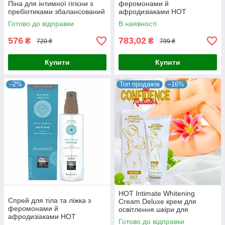
Піна для інтимної гігієни з
феромонами й
пребіотиками збалансований
афродизіаками HOT
і заспокійливий ефект Іспанія
Fragrance Вишня та білий
Готово до відправки
В наявності
лотос, 100 мл
576
783,02
₴
₴
720 ₴
799 ₴
Купити
Купити
–2%
Топ продажів
–16%
HOT Intimate Whitening
Спрей для тіла та ліжка з
Cream Deluxe крем для
феромонами й
освітлення шкіри для
афродизіаками HOT
інтимних і особливо чутливих
Готово до відправки
Fragrance Бурштин і