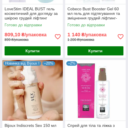
LoveStim IDEAL BUST гель
Cobeco Bust Booster Gel 60
косметичний для догляду за
мл гель для підтягування та
шкірою грудей ліфтинг
зміцнення грудей ліфтинг-
підвищення пружності та
ефект натуральні
Готово до відправки
Готово до відправки
збільшення обсягу push-up
компоненти Нідерланди
150 мл
809,10
1 140
₴/упаковка
₴/упаковка
899 ₴/упаковка
1 200 ₴/упаковка
Купити
Купити
Новинка від Bijoux !
–20%
–2%
Bijoux Indiscrets Sex 150 мл
Спрей для тіла та ліжка з