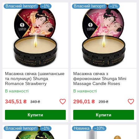
Власний Імпорт!
–1%
Власний Імпорт!
–1%
Масажна свічка (шампанське
Масажна свічка з
та полуниця) Shunga
феромонами Shunga Mini
Romance Strawberry
Massage Candle Roses
Sparkling Wine
В наявності
В наявності
345,51
296,01
₴
₴
349 ₴
299 ₴
Купити
Купити
Власний Імпорт!
–1%
Новинка
–10%