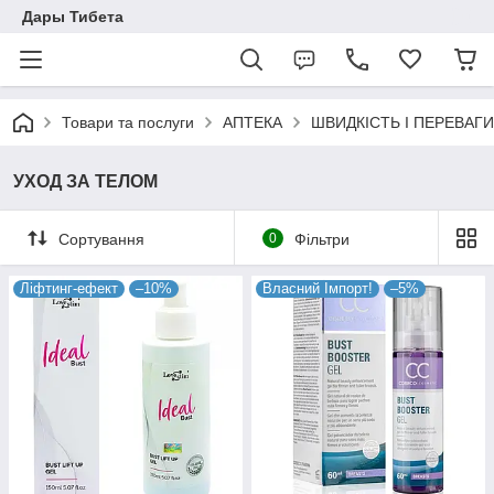
Дары Тибета
Товари та послуги
АПТЕКА
ШВИДКІСТЬ І ПЕРЕВАГИ
УХОД ЗА ТЕЛОМ
Сортування
0
Фільтри
Ліфтинг-ефект
–10%
Власний Імпорт!
–5%