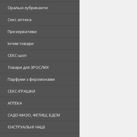
Оральні лубриканти
Секс аптека
Презервативи
Інтим товари
СЕКС-шоп
Товари для ЗРОСЛИХ
Парфуми з феромонами
СЕКС-ІГРАШКИ
АПТЕКА
САДО-МАЗО, ФЕТИШ, БДСМ
ЄНСТРУАЛЬНІ ЧАШІ