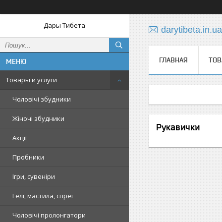
Дары Тибета
darytibeta.in.
ГЛАВНАЯ
ТОВ
Товары и услуги
Чоловічі збудники
Жіночі збудники
Рукавички
Акції
Пробники
Ігри, сувеніри
Гелі, мастила, спреї
Чоловічі пролонгатори