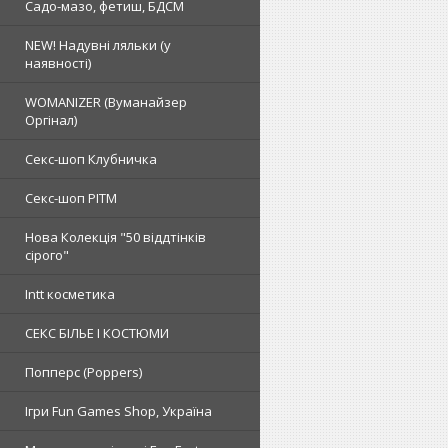
Садо-мазо, фетиш, БДСМ
NEW! Надувні ляльки (у
наявності)
WOMANIZER (Вуманайзер
Оргінал)
Секс-шоп Клубничка
Секс-шоп РІТМ
Нова Колекція "50 віддтінків
сірого"
Intt косметика
СЕКС БІЛЬЕ І КОСТЮМИ
Попперс (Poppers)
Ігри Fun Games Shop, Україна