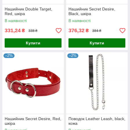
Нашийник Double Target,
Нашийник Secret Desire,
Red, шкіра
Black, шкіра
В наявності
В наявності
331,24
376,32
₴
₴
338 ₴
384 ₴
Купити
Купити
–2%
–2%
Нашийник Secret Desire, Red,
Поводок Leather Leash, black,
шкіра
кожа