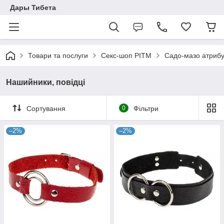
Дары Тибета
Товари та послуги
Секс-шоп РІТМ
Садо-мазо атрибу
Нашийники, повідці
Сортування
0
Фільтри
–2%
–2%