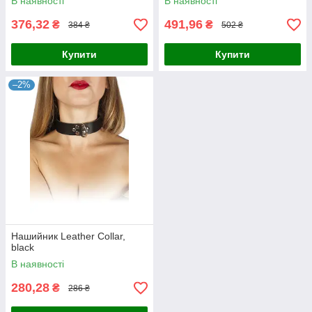
В наявності
В наявності
376,32
491,96
₴
₴
384 ₴
502 ₴
Купити
Купити
–2%
Нашийник Leather Collar,
black
В наявності
280,28
₴
286 ₴